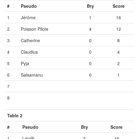
#
Pseudo
Bty
Score
1
Jérôme
1
16
2
Poisson Pilote
4
12
3
Catherine
0
8
4
Claudius
0
4
5
Pyja
0
2
6
Salsamanu
0
1
7
Vide
Vide
Vide
8
Vide
Vide
Vide
Table 2
#
Pseudo
Bty
Score
1
Lén@
3
16