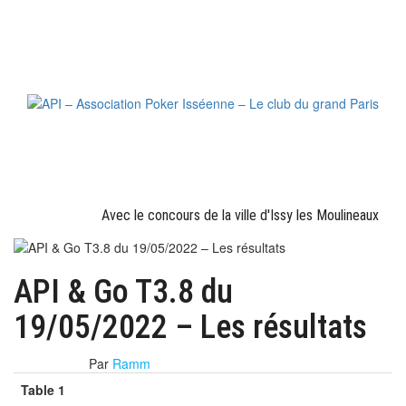
Skip
to
the
content
Le site officiel
API – Association Poker Isséenne – Le club
PARTENAIRES OFFICIELS
du grand Paris
Avec le concours de la ville d'Issy les Moulineaux
API & Go T3.8 du
19/05/2022 – Les résultats
22 mai 2022
Par
Ramm
Table 1