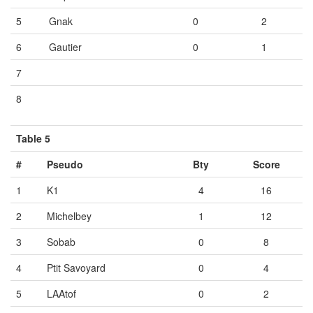
5
Gnak
0
2
6
Gautier
0
1
7
Vide
Vide
Vide
8
Vide
Vide
Vide
Table 5
#
Pseudo
Bty
Score
1
K1
4
16
2
Michelbey
1
12
3
Sobab
0
8
4
Ptit Savoyard
0
4
5
LAAtof
0
2