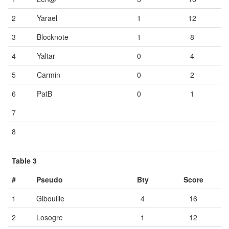
2
Yarael
1
12
3
Blocknote
1
8
4
Yaltar
0
4
5
Carmin
0
2
6
PatB
0
1
7
Vide
Vide
Vide
8
Vide
Vide
Vide
Table 3
#
Pseudo
Bty
Score
1
Gibouille
4
16
2
Losogre
1
12