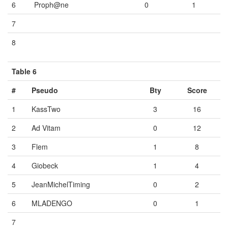
6
Proph@ne
0
1
7
Vide
Vide
Vide
8
Vide
Vide
Vide
Table 6
#
Pseudo
Bty
Score
1
KassTwo
3
16
2
Ad Vitam
0
12
3
Flem
1
8
4
Giobeck
1
4
5
JeanMichelTiming
0
2
6
MLADENGO
0
1
7
Vide
Vide
Vide