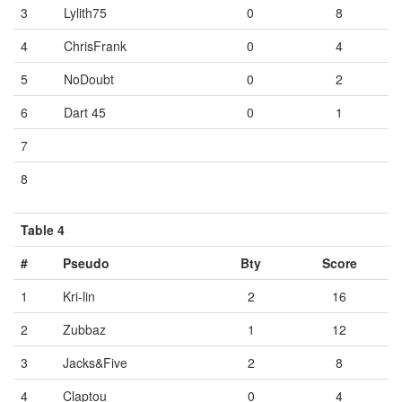
3
Lylith75
0
8
4
ChrisFrank
0
4
5
NoDoubt
0
2
6
Dart 45
0
1
7
Vide
Vide
Vide
8
Vide
Vide
Vide
Table 4
#
Pseudo
Bty
Score
1
Kri-lin
2
16
2
Zubbaz
1
12
3
Jacks&Five
2
8
4
Claptou
0
4