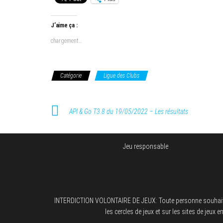
J’aime ça :
chargement…
Catégorie
Ligue des Clubs
API & Go T3.8 du 19/05/2022 – Les résultats
Jeu responsable
INTERDICTION VOLONTAIRE DE JEUX: Toute personne souhaitant fai
les cercles de jeux et sur les sites de jeux