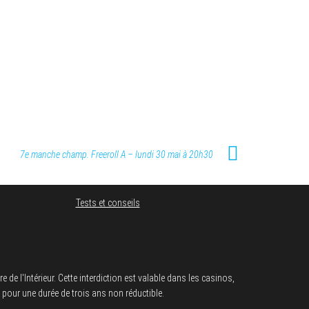
7e manche champ. Freeroll A – lundi 30 mai à 20h30
Tests et conseils
e l'Intérieur. Cette interdiction est valable dans les casinos,
e pour une durée de trois ans non réductible.