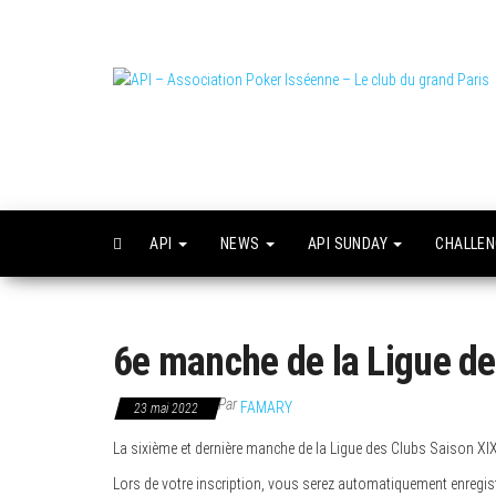
Skip
to
the
content
L
o
API
NEWS
API SUNDAY
CHALLE
6e manche de la Ligue de
Par
FAMARY
23 mai 2022
La sixième et dernière manche de la Ligue des Clubs Saison XI
Lors de votre inscription, vous serez automatiquement enregist