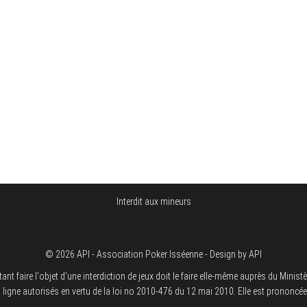
Interdit aux mineurs
© 2026 API - Association Poker Isséenne - Design by API
re l'objet d'une interdiction de jeux doit le faire elle-même auprès du Ministère d
 en ligne autorisés en vertu de la loi no 2010-476 du 12 mai 2010. Elle est prononcé