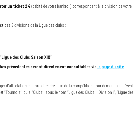
ter un ticket 2 €
(débité de votre bankroll) correspondant à la division de votre 
ct
des 3 divisions de la Ligue des clubs :
“
Ligue des Clubs Saison XIX
“.
ches précédentes seront directement consultables via
la page du site
.
er d’affectation et devra attendre la fin de la compétition pour demander un éventu
et “Tournois”, puis “Clubs”, sous le nom “Ligue des Clubs – Division I”, “Ligue des C