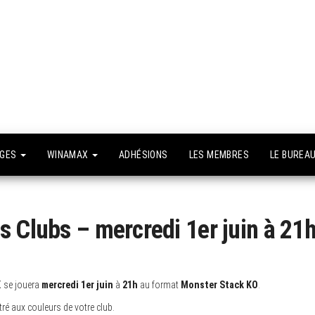
API –
e site
fficiel
Association
Poker
Isséenne –
Le club du
NGES
WINAMAX
ADHÉSIONS
LES MEMBRES
LE BUREA
grand Paris
s Clubs – mercredi 1er juin à 21
X se jouera
mercredi 1er juin
à
21h
au format
Monster Stack KO
.
ré aux couleurs de votre club.