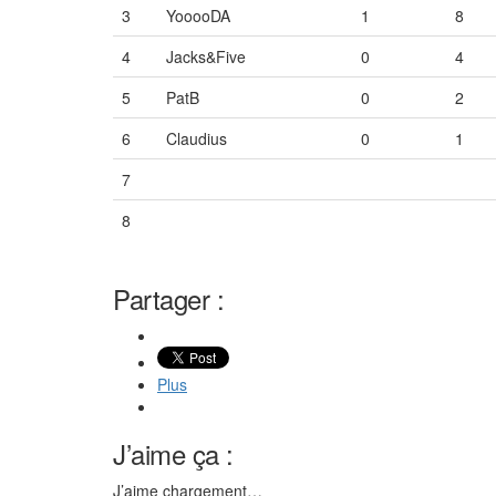
3
YooooDA
1
8
4
Jacks&Five
0
4
5
PatB
0
2
6
Claudius
0
1
7
Vide
Vide
Vide
8
Vide
Vide
Vide
Partager :
Plus
J’aime ça :
J’aime
chargement…