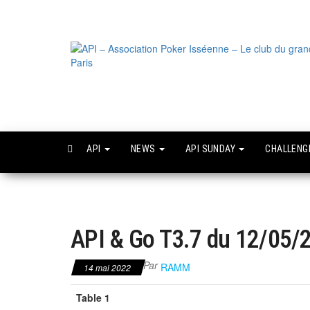
Skip
to
the
content
API
NEWS
API SUNDAY
CHALLEN
API & Go T3.7 du 12/05/2
Par
RAMM
14 mai 2022
Table 1