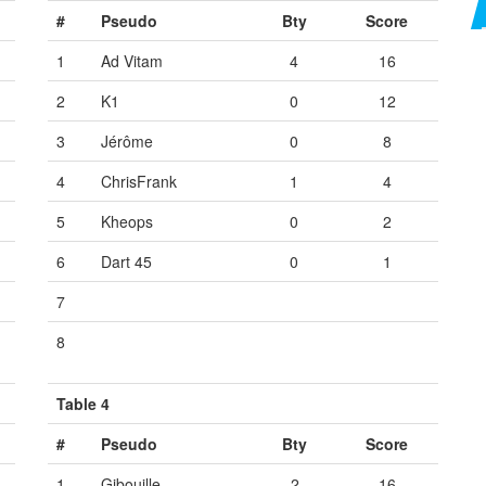
#
Pseudo
Bty
Score
1
Ad Vitam
4
16
2
K1
0
12
3
Jérôme
0
8
4
ChrisFrank
1
4
5
Kheops
0
2
6
Dart 45
0
1
7
Vide
Vide
Vide
8
Vide
Vide
Vide
Table 4
#
Pseudo
Bty
Score
1
Gibouille
2
16