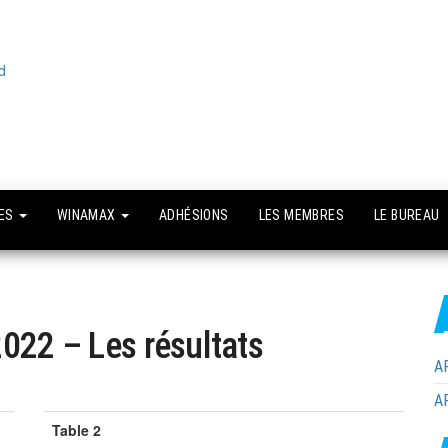
Le site
API –
officiel
Association
Poker
Isséenne –
Le club du
GES
WINAMAX
ADHÉSIONS
LES MEMBRES
LE BUREAU
grand Paris
022 – Les résultats
AP
AP
Table 2