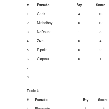
#
Pseudo
Bty
Score
1
Gnak
4
16
2
Michelbey
0
12
3
NoDoubt
1
8
4
Zizou
0
4
5
Ripolin
0
2
6
Claptou
0
1
7
Vide
Vide
Vide
8
Vide
Vide
Vide
Table 3
#
Pseudo
Bty
Score
1
Blocknote
3
16