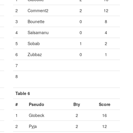
2
Comment2
2
12
3
Bounette
0
8
4
Salsamanu
0
4
5
Sobab
1
2
6
Zubbaz
0
1
7
Vide
Vide
Vide
8
Vide
Vide
Vide
Table 6
#
Pseudo
Bty
Score
1
Giobeck
2
16
2
Pyja
2
12