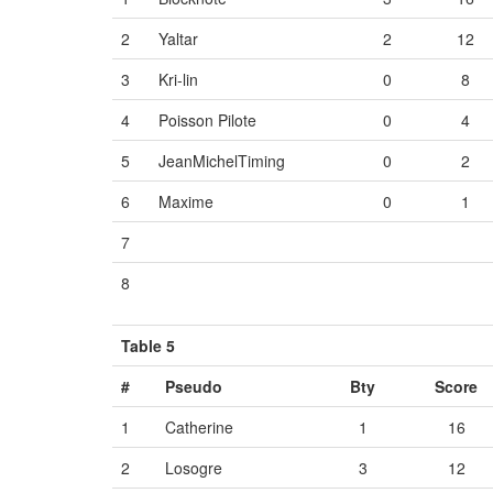
2
Yaltar
2
12
3
Kri-lin
0
8
4
Poisson Pilote
0
4
5
JeanMichelTiming
0
2
6
Maxime
0
1
7
Vide
Vide
Vide
8
Vide
Vide
Vide
Table 5
#
Pseudo
Bty
Score
1
Catherine
1
16
2
Losogre
3
12