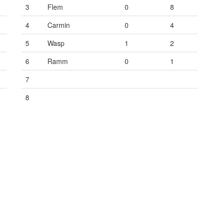
3
Flem
0
8
4
Carmin
0
4
5
Wasp
1
2
6
Ramm
0
1
7
Vide
Vide
Vide
8
Vide
Vide
Vide