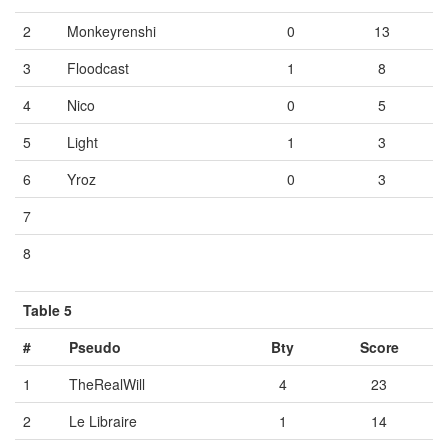
2
Monkeyrenshi
0
13
3
Floodcast
1
8
4
Nico
0
5
5
Light
1
3
6
Yroz
0
3
7
Vide
Vide
Vide
8
Vide
Vide
Vide
Table 5
#
Pseudo
Bty
Score
1
TheRealWill
4
23
2
Le Libraire
1
14