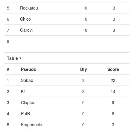
5
Rockatou
0
3
6
Chico
0
3
7
Garovi
0
3
8
Vide
Vide
Vide
Table 7
#
Pseudo
Bty
Score
1
Sobab
3
23
2
K1
3
14
3
Claptou
0
9
4
PatB
0
6
5
Empedocle
0
3