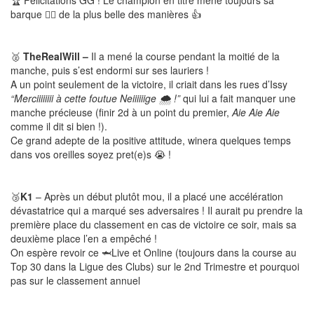
barque 🚣‍♂️ de la plus belle des manières 👍
🥈
TheRealWill –
Il a mené la course pendant la moitié de la
manche, puis s’est endormi sur ses lauriers !
A un point seulement de la victoire, il criait dans les rues d’Issy
“Merciiiiiiii à cette foutue Neiiiiiige 🌨️ !”
qui lui a fait manquer une
manche précieuse (finir 2d à un point du premier,
Aie Aie Aie
comme il dit si bien !).
Ce grand adepte de la positive attitude, winera quelques temps
dans vos oreilles soyez pret(e)s 😭 !
🥉
K1
– Après un début plutôt mou, il a placé une accélération
dévastatrice qui a marqué ses adversaires ! Il aurait pu prendre la
première place du classement en cas de victoire ce soir, mais sa
deuxième place l’en a empêché !
On espère revoir ce 🦈Live et Online (toujours dans la course au
Top 30 dans la Ligue des Clubs) sur le 2nd Trimestre et pourquoi
pas sur le classement annuel