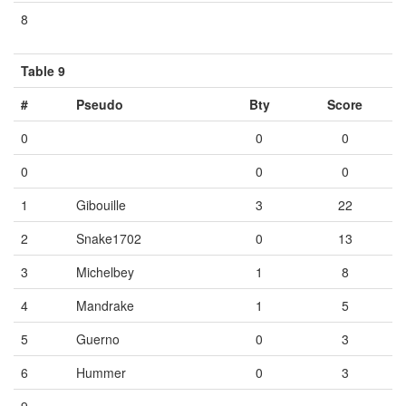
8
Vide
Vide
Vide
Table 9
#
Pseudo
Bty
Score
0
0
0
0
0
0
1
Gibouille
3
22
2
Snake1702
0
13
3
Michelbey
1
8
4
Mandrake
1
5
5
Guerno
0
3
6
Hummer
0
3
9
Vide
Vide
Vide