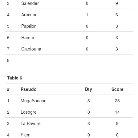
3
Salender
0
9
4
Aracuan
1
6
5
Papillon
0
3
6
Ramm
0
3
7
Claptouna
0
3
8
Vide
Vide
Vide
Table 6
#
Pseudo
Bty
Score
1
MegaSouche
3
23
2
Losogre
0
14
3
La Bavure
3
9
4
Flem
0
6