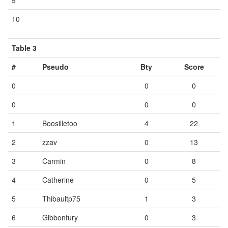
10
Vide
Vide
Vide
Table 3
#
Pseudo
Bty
Score
0
0
0
0
0
0
1
Boosilletoo
4
22
2
zzav
0
13
3
Carmin
0
8
4
Catherine
0
5
5
Thibaultp75
1
3
6
Gibbonfury
0
3