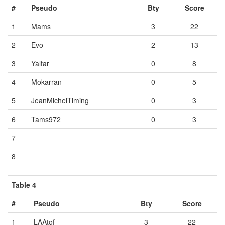
#
Pseudo
Bty
Score
1
Mams
3
22
2
Evo
2
13
3
Yaltar
0
8
4
Mokarran
0
5
5
JeanMichelTiming
0
3
6
Tams972
0
3
7
Vide
Vide
Vide
8
Vide
Vide
Vide
Table 4
#
Pseudo
Bty
Score
1
LAAtof
3
22