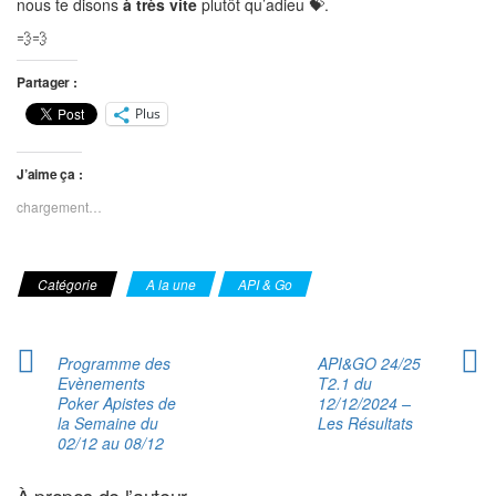
nous te disons
à très vite
plutôt qu’adieu 💝.
💨💨
Partager :
Plus
J’aime ça :
chargement…
Catégorie
A la une
API & Go
Programme des
API&GO 24/25
Evènements
T2.1 du
Poker Apistes de
12/12/2024 –
la Semaine du
Les Résultats
02/12 au 08/12
À propos de l’auteur