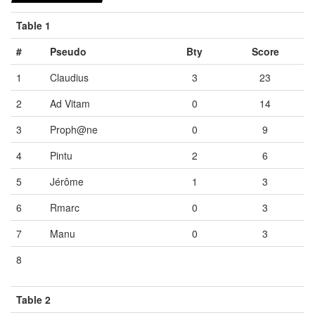
Table 1
#
Pseudo
Bty
Score
1
Claudius
3
23
2
Ad Vitam
0
14
3
Proph@ne
0
9
4
Pintu
2
6
5
Jérôme
1
3
6
Rmarc
0
3
7
Manu
0
3
8
Vide
Vide
Vide
Table 2