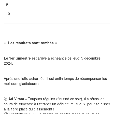
9
Vide
Vide
Vide
10
Vide
Vide
Vide
⚔️
Les résultats sont tombés
⚔️
Le 1er trimestre
est arrivé à échéance ce jeudi 5 décembre
2024.
Après une lutte acharnée, il est enfin temps de récompenser les
meilleurs gladiateurs :
🥇
Ad Vitam –
Toujours régulier (fini 2nd ce soir), il a réussi en
cours de trimestre à rattraper un début tumultueux, pour se hisser
à la 1ère place du classement !
🏆 Félicitations GG ! Le champion en titre mène toujours sa