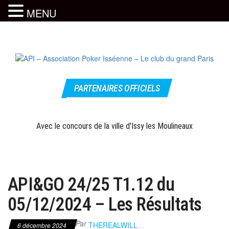
MENU
Skip
to
the
content
Le site
API –
officiel
PARTENAIRES OFFICIELS
Association
Poker
Isséenne –
Avec le concours de la ville d'Issy les Moulineaux
Le club du
grand Paris
API&GO 24/25 T1.12 du
05/12/2024 – Les Résultats
Par
THEREALWILL
6 décembre 2024