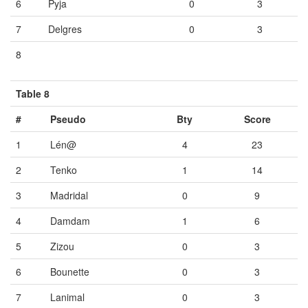
6
Pyja
0
3
7
Delgres
0
3
8
Vide
Vide
Vide
Table 8
#
Pseudo
Bty
Score
1
Lén@
4
23
2
Tenko
1
14
3
Madridal
0
9
4
Damdam
1
6
5
Zizou
0
3
6
Bounette
0
3
7
Lanimal
0
3