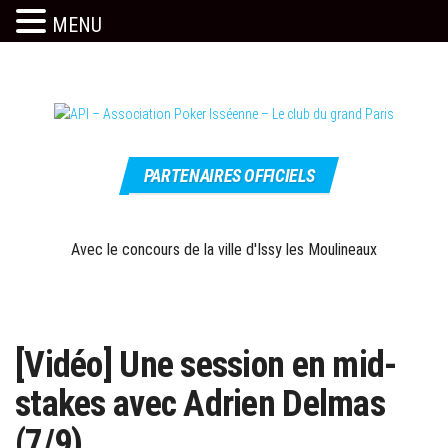
MENU
Skip
to
the
content
Le site
API –
officiel
PARTENAIRES OFFICIELS
Association
Poker
Isséenne –
Avec le concours de la ville d'Issy les Moulineaux
Le club du
grand Paris
[Vidéo] Une session en mid-
stakes avec Adrien Delmas
(7/9)