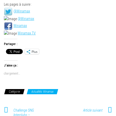
Les pages à suivre :
@Winamax
@Winamax
Winamax
Winamax TV
Partager :
Plus
J’aime ça :
chargement…
Catégorie
Actualités Winamax
Challenge SNG
Article suivant
Interclubs –