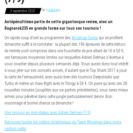
Par
FAMARY
3 septembre 2020
Antépénultième partie de cette gigantesque review, avec un
Ragnarok235 en grande forme sur tous ses tournois !
Un rapide coup d’oeil au programme des
Winamax Series
qui se profilent
dimanche suffit à le constater : la plupart des 196 épreuves de cette édition
de rentrée sont comprises dans une fourchette de prix allant de 10 à 50 €,
ces fameuses moyennes limites sur lesquelles Adrien Delmas s’évertue à
vous coacher depuis plusieurs semaines déjà. Vous auriez donc tout intérêt
à vous jeter sur ses conseils avisés, d’autant que le Top Shark 2017 a joué
la carte de l’exhaustivité, avec aussi bien des tournois Deepstacks que
Turbo et même un maxi-flight avec le Trilogy à 50 €. On parie qu’avec ces 28
nouvelles minutes (couplées aux six parties précédentes), vous serez mieux
armés pour pénétrer dans cette jungle particulièrement dense. Bon
visionnage et bonne chance ce dimanche !
Une session en mid-stakes avec Adrien Delmas (7/9)
Retrouvez toutes les vidéos stratégiques du Team Winamax dans notre
section vidéo