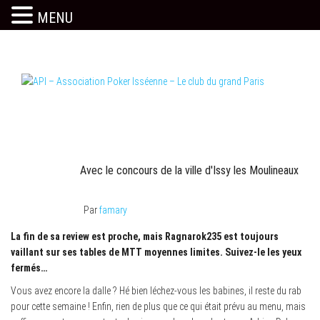
MENU
Skip
to
the
content
Le site officiel
API – Association Poker Isséenne – Le club
PARTENAIRES OFFICIELS
du grand Paris
Avec le concours de la ville d'Issy les Moulineaux
8 septembre 2020
Par
famary
La fin de sa review est proche, mais Ragnarok235 est toujours
vaillant sur ses tables de MTT moyennes limites. Suivez-le les yeux
fermés…
Vous avez encore la dalle ? Hé bien léchez-vous les babines, il reste du rab
pour cette semaine ! Enfin, rien de plus que ce qui était prévu au menu, mais