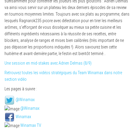
suffisamment pour contenter les joueurs les plus gloutons : Adrien Delmas
va ainsi vous servir sur un plateau les deux derniers épisodes de sa review
en tournois moyennes limites. Toujours avec six plats au programme, dans
lesquels Ragnarok235 picore avec délectation pour en tirer les meilleurs
arômes, s’efforçant de vous disséquer au mieux sa petite cuisine et les
différents ingrédients nécessaires à la réussite de ses recettes, entre
blockers, analyse de ranges et mises bien calibrées (très important de ne
pas dépasser les proportions indiquées !). Alors savourez bien cette
huitième et avant-dernière partie, le festin est bientôt terminé…
Une session en mid-stakes avec Adrien Delmas (8/9)
Retrouvez toutes les vidéos stratégiques du Team Winamax dans notre
section vidéo
Les pages à suivre :
@Winamax
@Winamax
Winamax
Winamax TV