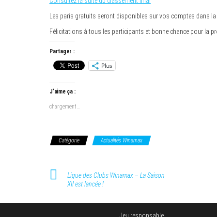
Consultez la suite du classement final
Les paris gratuits seront disponibles sur vos comptes dans la
Félicitations à tous les participants et bonne chance pour la p
Partager :
Plus
J’aime ça :
chargement…
Catégorie
Actualités Winamax
Ligue des Clubs Winamax – La Saison
XII est lancée !
Jeu responsable