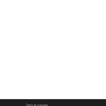
Tests et conseils