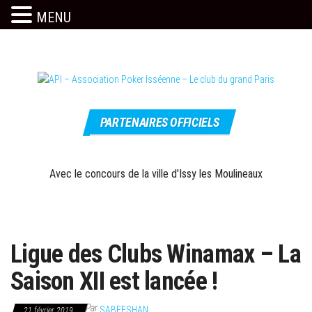
MENU
Skip
to
the
content
Le site
API –
officiel
PARTENAIRES OFFICIELS
Association
Poker
Isséenne –
Avec le concours de la ville d'Issy les Moulineaux
Le club du
grand Paris
Ligue des Clubs Winamax – La
Saison XII est lancée !
Par
SABEESHAN
21 février 2019