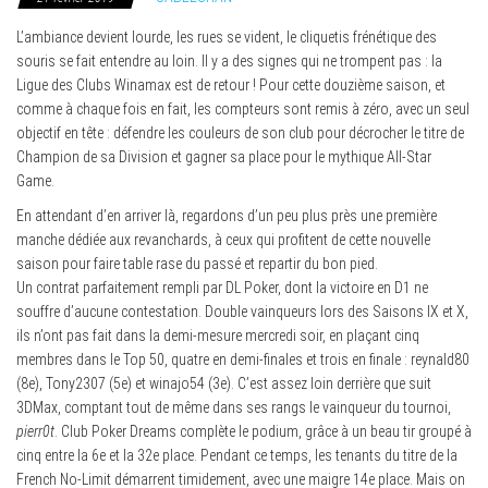
L’ambiance devient lourde, les rues se vident, le cliquetis frénétique des
souris se fait entendre au loin. Il y a des signes qui ne trompent pas : la
Ligue des Clubs Winamax est de retour ! Pour cette douzième saison, et
comme à chaque fois en fait, les compteurs sont remis à zéro, avec un seul
objectif en tête : défendre les couleurs de son club pour décrocher le titre de
Champion de sa Division et gagner sa place pour le mythique All-Star
Game.
En attendant d’en arriver là, regardons d’un peu plus près une première
manche dédiée aux revanchards, à ceux qui profitent de cette nouvelle
saison pour faire table rase du passé et repartir du bon pied.
Un contrat parfaitement rempli par DL Poker, dont la victoire en D1 ne
souffre d’aucune contestation. Double vainqueurs lors des Saisons IX et X,
ils n’ont pas fait dans la demi-mesure mercredi soir, en plaçant cinq
membres dans le Top 50, quatre en demi-finales et trois en finale : reynald80
(8e), Tony2307 (5e) et winajo54 (3e). C’est assez loin derrière que suit
3DMax, comptant tout de même dans ses rangs le vainqueur du tournoi,
pierr0t
. Club Poker Dreams complète le podium, grâce à un beau tir groupé à
cinq entre la 6e et la 32e place. Pendant ce temps, les tenants du titre de la
French No-Limit démarrent timidement, avec une maigre 14e place. Mais on