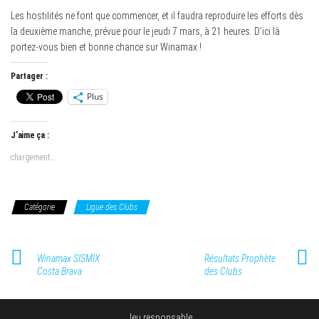
Les hostilités ne font que commencer, et il faudra reproduire les efforts dès
la deuxième manche, prévue pour le jeudi 7 mars, à 21 heures. D’ici là
portez-vous bien et bonne chance sur Winamax !
Partager :
Plus
J’aime ça :
chargement…
Catégorie
Ligue des Clubs
Winamax SISMIX
Résultats Prophète
Costa Brava
des Clubs
Jeu responsable