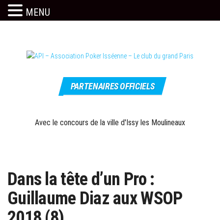
MENU
Skip
to
the
content
Le site
API –
officiel
PARTENAIRES OFFICIELS
Association
Poker
Isséenne –
Avec le concours de la ville d'Issy les Moulineaux
Le club du
grand Paris
Dans la tête d’un Pro :
Guillaume Diaz aux WSOP
2018 (8)