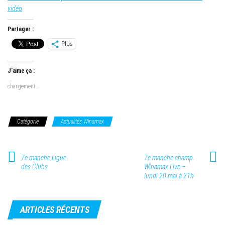
vidéo
Partager :
Plus
J’aime ça :
chargement…
Catégorie
Actualités Winamax
7e manche Ligue
7e manche champ.
des Clubs
Winamax Live –
lundi 20 mai à 21h
ARTICLES RÉCENTS