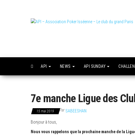
Skip
to
the
content
L
o
API
NEWS
API SUNDAY
CHALLE
7e manche Ligue des Clu
Par
SABEESHAN
15 mai 2019
Bonjour à tous,
Nous vous rappelons que la prochaine manche de la Ligue 