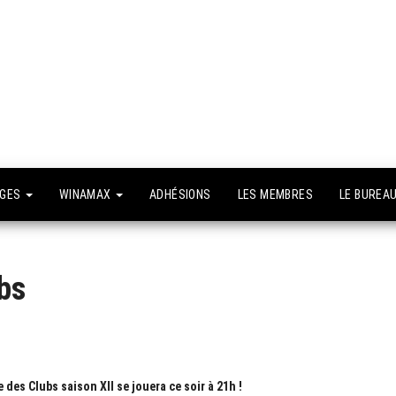
API –
e site
fficiel
Association
Poker
Isséenne –
Le club du
NGES
WINAMAX
ADHÉSIONS
LES MEMBRES
LE BUREA
grand Paris
bs
des Clubs saison XII se jouera ce soir à 21h !