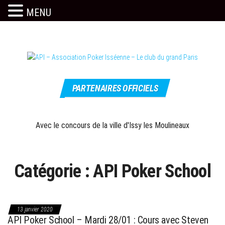
MENU
Skip
to
the
content
Le site
API –
officiel
PARTENAIRES OFFICIELS
Association
Poker
Isséenne –
Avec le concours de la ville d'Issy les Moulineaux
Le club du
grand Paris
Catégorie :
API Poker School
13 janvier 2020
API Poker School – Mardi 28/01 : Cours avec Steven