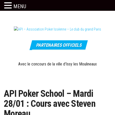
MENU
Skip
to
the
content
Le site
API –
officiel
PARTENAIRES OFFICIELS
Association
Poker
Isséenne –
Avec le concours de la ville d'Issy les Moulineaux
Le club du
grand Paris
API Poker School – Mardi
28/01 : Cours avec Steven
Moreau