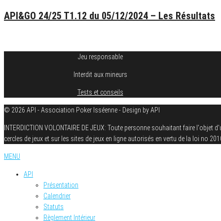
API&GO 24/25 T1.12 du 05/12/2024 – Les Résultats
6 décembre 2024
Jeu responsable
Interdit aux mineurs
Tests et conseils
© 2026 API - Association Poker Isséenne - Design by API
INTERDICTION VOLONTAIRE DE JEUX: Toute personne souhaitant faire l'objet d'une in
cercles de jeux et sur les sites de jeux en ligne autorisés en vertu de la loi no 
MENU
API
Présentation
Calendrier
Statuts
Règlement Intérieur