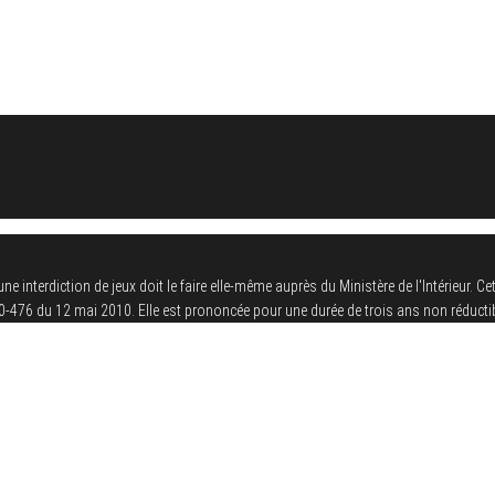
terdiction de jeux doit le faire elle-même auprès du Ministère de l'Intérieur. Cett
2010-476 du 12 mai 2010. Elle est prononcée pour une durée de trois ans non réductib