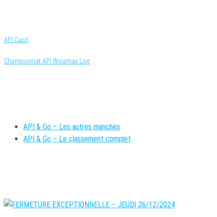
Catégorie
API News
Challenges API
API Cash
Championnat API Winamax Live
INFOS COMPLÉMENTAIRES API & GO
API & Go – Les autres manches
API & Go – Le classement complet
ARTICLES RÉCENTS