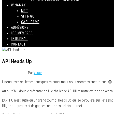
WINAMAX
MTT
SIT N GO
CASH GAME
ADHÉSIONS
LES MEMBRES
LE BUREAU
CONTACT
API Heads Up
5 septembre 2018
Par
Yarael
Il nous reste seulement quelques minutes mais nous sommes encore jeudi 😅
Aujourd’hui double présentation ! Le challenge API HU et notre offre de poker en 
L’API HU n’est autre qu’un grand tournoi Heads Up qui se déroulera sur l’ensemble
HU, de progresser et de gagner encore des tickets tournoi !!