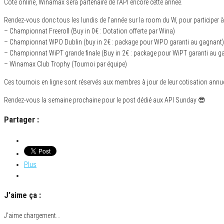
Côté online, Winamax sera partenaire de l’API encore cette année.
Rendez-vous donc tous les lundis de l’année sur la room du W, pour participer
– Championnat Freeroll (Buy in 0€ : Dotation offerte par Wina)
– Championnat WPO Dublin (buy in 2€ : package pour WPO garanti au gagnant)
– Championnat WiPT grande finale (Buy in 2€ : package pour WiPT garanti au g
– Winamax Club Trophy (Tournoi par équipe)
Ces tournois en ligne sont réservés aux membres à jour de leur cotisation annuell
Rendez-vous la semaine prochaine pour le post dédié aux API Sunday 😎
Partager :
Plus
J’aime ça :
J’aime
chargement…