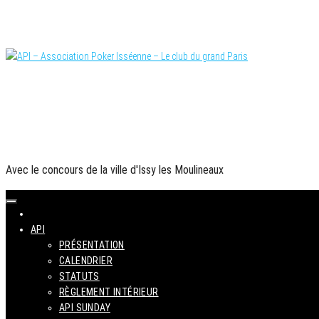
Skip
to
the
content
Le site officiel
API – Association Poker Isséenne – Le club du g
PARTENAIRES OFFICIELS
Avec le concours de la ville d'Issy les Moulineaux
API
PRÉSENTATION
CALENDRIER
STATUTS
RÈGLEMENT INTÉRIEUR
API SUNDAY