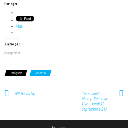
Partager :
Plus
J’aime ça :
chargement…
Catégorie
Winamax
API Heads Up
1ère manche
champ. Winamax
Live – lundi 10
septembre à 21h
Jeu responsable