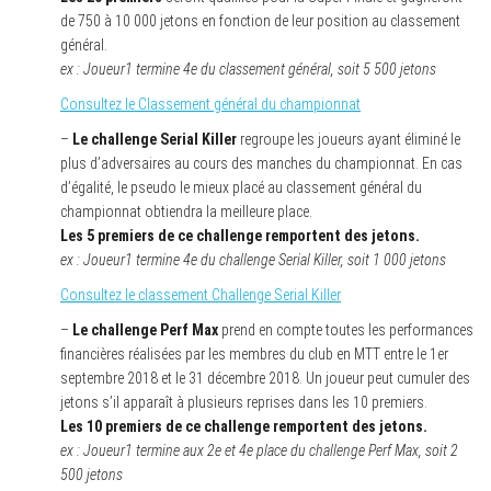
de 750 à 10 000 jetons en fonction de leur position au classement
général.
ex : Joueur1 termine 4e du classement général, soit 5 500 jetons
Consultez le Classement général du championnat
–
Le challenge Serial Killer
regroupe les joueurs ayant éliminé le
plus d’adversaires au cours des manches du championnat. En cas
d’égalité, le pseudo le mieux placé au classement général du
championnat obtiendra la meilleure place.
Les 5 premiers de ce challenge remportent des jetons.
ex : Joueur1 termine 4e du challenge Serial Killer, soit 1 000 jetons
Consultez le classement Challenge Serial Killer
–
Le challenge Perf Max
prend en compte toutes les performances
financières réalisées par les membres du club en MTT entre le 1er
septembre 2018 et le 31 décembre 2018. Un joueur peut cumuler des
jetons s’il apparaît à plusieurs reprises dans les 10 premiers.
Les 10 premiers de ce challenge remportent des jetons.
ex : Joueur1 termine aux 2e et 4e place du challenge Perf Max, soit 2
500 jetons