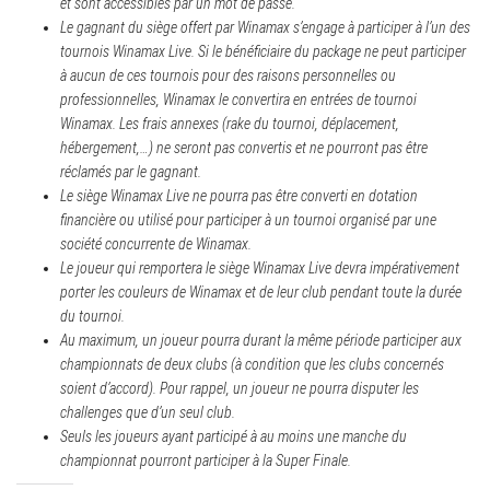
et sont accessibles par un mot de passe.
Le gagnant du siège offert par Winamax s’engage à participer à l’un des
tournois Winamax Live. Si le bénéficiaire du package ne peut participer
à aucun de ces tournois pour des raisons personnelles ou
professionnelles, Winamax le convertira en entrées de tournoi
Winamax. Les frais annexes (rake du tournoi, déplacement,
hébergement,…) ne seront pas convertis et ne pourront pas être
réclamés par le gagnant.
Le siège Winamax Live ne pourra pas être converti en dotation
financière ou utilisé pour participer à un tournoi organisé par une
société concurrente de Winamax.
Le joueur qui remportera le siège Winamax Live devra impérativement
porter les couleurs de Winamax et de leur club pendant toute la durée
du tournoi.
Au maximum, un joueur pourra durant la même période participer aux
championnats de deux clubs (à condition que les clubs concernés
soient d’accord). Pour rappel, un joueur ne pourra disputer les
challenges que d’un seul club.
Seuls les joueurs ayant participé à au moins une manche du
championnat pourront participer à la Super Finale.