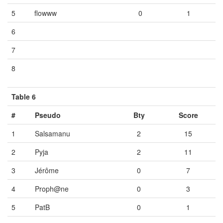
5
flowww
0
1
6
Vide
Vide
Vide
7
Vide
Vide
Vide
8
Vide
Vide
Vide
Table 6
#
Pseudo
Bty
Score
1
Salsamanu
2
15
2
Pyja
2
11
3
Jérôme
0
7
4
Proph@ne
0
3
5
PatB
0
1