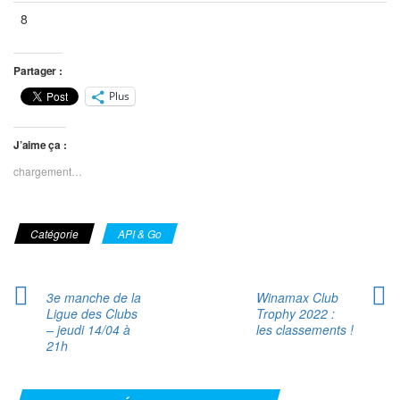
8
Vide
Vide
Vide
Partager :
Plus
J’aime ça :
chargement…
Catégorie
API & Go
3e manche de la
Winamax Club
Ligue des Clubs
Trophy 2022 :
– jeudi 14/04 à
les classements !
21h