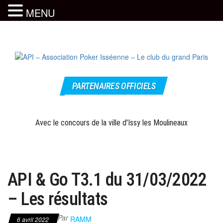
MENU
Skip
to
the
content
Le site
API –
officiel
PARTENAIRES OFFICIELS
Association
Poker
Isséenne –
Avec le concours de la ville d'Issy les Moulineaux
Le club du
grand Paris
API & Go T3.1 du 31/03/2022
– Les résultats
Par
RAMM
6 avril 2022