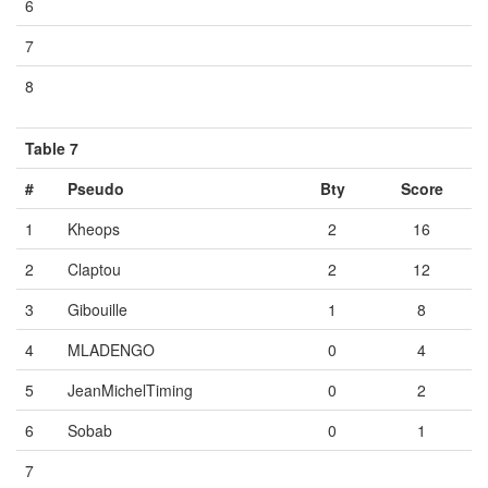
6
Vide
Vide
Vide
7
Vide
Vide
Vide
8
Vide
Vide
Vide
Table 7
#
Pseudo
Bty
Score
1
Kheops
2
16
2
Claptou
2
12
3
Gibouille
1
8
4
MLADENGO
0
4
5
JeanMichelTiming
0
2
6
Sobab
0
1
7
Vide
Vide
Vide