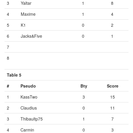
3
Yaltar
1
8
4
Maxime
1
4
5
K1
0
2
6
Jacks&Five
0
1
7
Vide
Vide
Vide
8
Vide
Vide
Vide
Table 5
#
Pseudo
Bty
Score
1
KassTwo
3
15
2
Claudius
0
11
3
Thibaultp75
1
7
4
Carmin
0
3