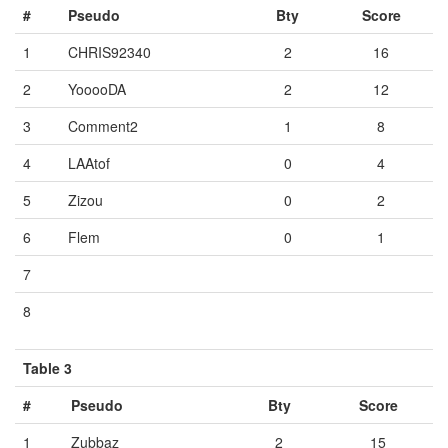
#
Pseudo
Bty
Score
1
CHRIS92340
2
16
2
YooooDA
2
12
3
Comment2
1
8
4
LAAtof
0
4
5
Zizou
0
2
6
Flem
0
1
7
Vide
Vide
Vide
8
Vide
Vide
Vide
Table 3
#
Pseudo
Bty
Score
1
Zubbaz
2
15