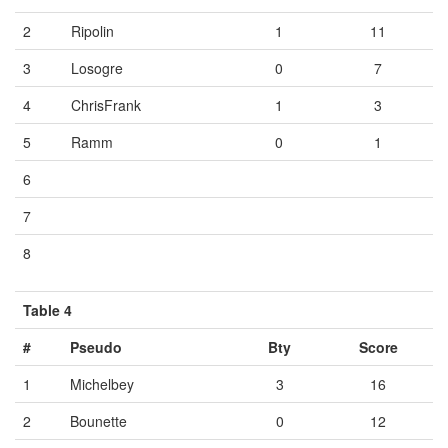
2
Ripolin
1
11
3
Losogre
0
7
4
ChrisFrank
1
3
5
Ramm
0
1
6
Vide
Vide
Vide
7
Vide
Vide
Vide
8
Vide
Vide
Vide
Table 4
#
Pseudo
Bty
Score
1
Michelbey
3
16
2
Bounette
0
12