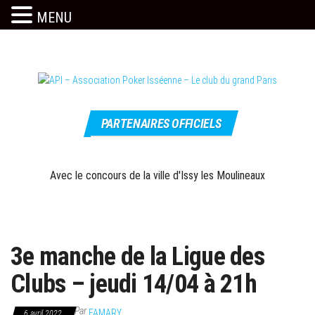
MENU
Skip
to
the
content
Le site
API –
officiel
PARTENAIRES OFFICIELS
Association
Poker
Isséenne –
Avec le concours de la ville d'Issy les Moulineaux
Le club du
grand Paris
3e manche de la Ligue des
Clubs – jeudi 14/04 à 21h
Par
FAMARY
6 avril 2022