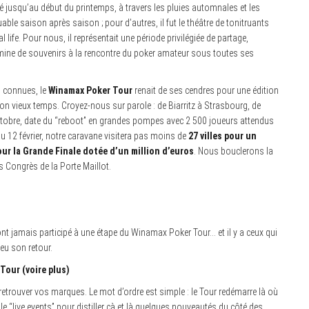
été jusqu’au début du printemps, à travers les pluies automnales et les
able saison après saison ; pour d’autres, il fut le théâtre de tonitruants
 life. Pour nous, il représentait une période privilégiée de partage,
 mine de souvenirs à la rencontre du poker amateur sous toutes ses
n connues, le
Winamax Poker Tour
renait de ses cendres pour une édition
 vieux temps. Croyez-nous sur parole : de Biarritz à Strasbourg, de
29 octobre, date du “reboot” en grandes pompes avec 2 500 joueurs attendus
’au 12 février, notre caravane visitera pas moins de
27 villes pour un
our la Grande Finale dotée d’un million d’euros
. Nous bouclerons la
 Congrès de la Porte Maillot.
ont jamais participé à une étape du Winamax Poker Tour… et il y a ceux qui
eu son retour.
Tour (voire plus)
retrouver vos marques. Le mot d’ordre est simple : le Tour redémarre là où
ôle “live events” pour distiller çà et là quelques nouveautés du côté des