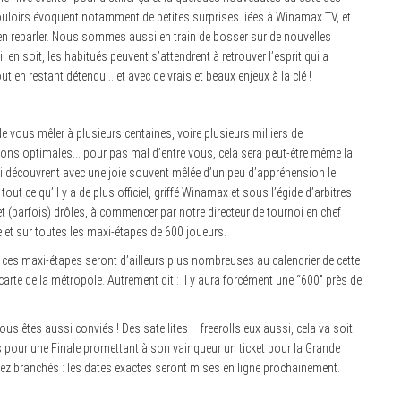
uloirs évoquent notamment de petites surprises liées à Winamax TV, et
en reparler. Nous sommes aussi en train de bosser sur de nouvelles
 en soit, les habitués peuvent s’attendrent à retrouver l’esprit qui a
t en restant détendu… et avec de vrais et beaux enjeux à la clé !
e vous mêler à plusieurs centaines, voire plusieurs milliers de
ions optimales… pour pas mal d’entre vous, cela sera peut-être même la
ui découvrent avec une joie souvent mêlée d’un peu d’appréhension le
 tout ce qu’il y a de plus officiel, griffé Winamax et sous l’égide d’arbitres
t (parfois) drôles, à commencer par notre directeur de tournoi en chef
te et sur toutes les maxi-étapes de 600 joueurs.
 ces maxi-étapes seront d’ailleurs plus nombreuses au calendrier de cette
carte de la métropole. Autrement dit : il y aura forcément une “600” près de
s êtes aussi conviés ! Des satellites – freerolls eux aussi, cela va soit
fs pour une Finale promettant à son vainqueur un ticket pour la Grande
estez branchés : les dates exactes seront mises en ligne prochainement.