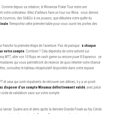
es. Comme depuis sa création, le Winamax Poker Tour reste une
t votre ordinateur. Allez d’ailleurs faire un tour sur Wina : vous devriez
ces tournois, des Sit&Go à six joueurs, que débutera votre quête du
Finale
. Remportez cette première table pour vous ouvrir les portes des
our franchir la première étape de l’aventure. Pas de panique :
à chaque
ur votre compte
. Combien ? Cela dépendra de votre activité sur
nq MTT, aller voir 10 flops en cash game ou encore jouer 8 Expresso : ce
daires qui vous permettront de recevoir de quoi retenter votre chance
tes, consultez le tableau récapitulatif disponible dans votre espace
T et ceux qui sont impatients de retrouver ses délices, il y a un point
z disposer d’un compte Winamax définitivement validé
, avec pièce
le code de validation saisi sur votre compte.
 lancer. Quatre ans et demi après la dernière Grande Finale au feu Cercle