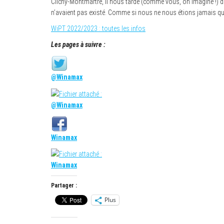
Clichy-Montmartre, il nous tarde (comme vous, on imagine !) d
n’avaient pas existé. Comme si nous ne nous étions jamais qui
WiPT 2022/2023 : toutes les infos
Les pages à suivre :
@Winamax
@Winamax
Winamax
Winamax
Partager :
Plus