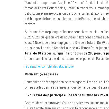
Pendant de longues années, il a été à vos côtés, de la fin de l’
frimas de l’hiver. Pour certains, il était un rendez-vous immanqu
débuts, une première occasion de toucher cartes et jetons in real
d’échange et de bonheur sur les routes de France, inépuisable
facettes.
Après une bien trop longue absence pour diverses raisons bie
2022/2023 qui quadrillera de nouveau l’Hexagone comme au bon
Brest à Nice et de Lille à Perpignan, la fête sera totale ! Du 
sous le pavillon de la Grande Halle de la Villette à Paris, jusqu
total de 40 étapes
, qui
qualifieront plus de 200 joueurs p
boucle dans la capitale, dans les amples espaces du Palais des
le calendrier complet des étapes Live
Comment ça se passe ?
L’humanité se décompose en deux catégories. Il y a ceux qui n’
ont passé les dernières années à nous demander quand aura li
–
Vous avez déjà participé à une étape du Winamax Poker 
Content de vous retrouver ! Vous ne devriez avoir aucun mal à 
il s’était arrêté. Bien sûr, vous pouvez faire confiance à notre p