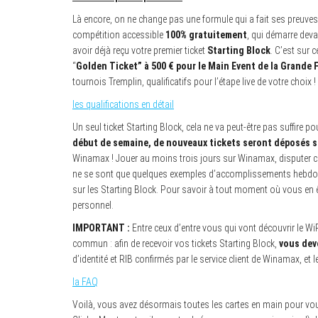
Là encore, on ne change pas une formule qui a fait ses preuv
compétition accessible
100% gratuitement
, qui démarre devan
avoir déjà reçu votre premier ticket
Starting Block
. C’est sur 
“
Golden Ticket” à 500 € pour le Main Event de la Grande 
tournois Tremplin, qualificatifs pour l’étape live de votre choix !
les qualifications en détail
Un seul ticket Starting Block, cela ne va peut-être pas suffire p
début de semaine, de nouveaux tickets seront déposés s
Winamax ! Jouer au moins trois jours sur Winamax, disputer ci
ne se sont que quelques exemples d’accomplissements hebdoma
sur les Starting Block. Pour savoir à tout moment où vous en ê
personnel.
IMPORTANT :
Entre ceux d’entre vous qui vont découvrir le WiP
commun : afin de recevoir vos tickets Starting Block,
vous deve
d’identité et RIB confirmés par le service client de Winamax, et 
la FAQ
Voilà, vous avez désormais toutes les cartes en main pour vous