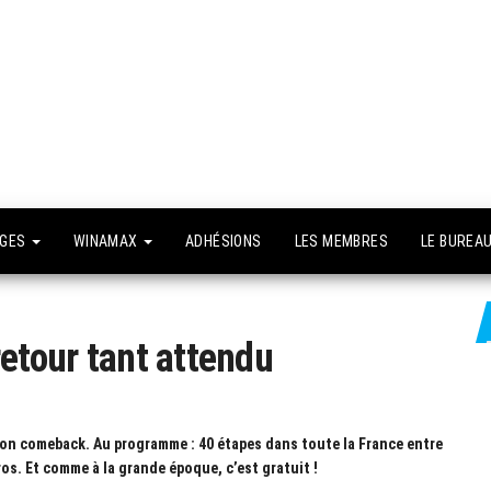
API –
e site
fficiel
Association
Poker
Isséenne –
Le club du
NGES
WINAMAX
ADHÉSIONS
LES MEMBRES
LE BUREA
grand Paris
etour tant attendu
t son comeback. Au programme : 40 étapes dans toute la France entre
ros. Et comme à la grande époque, c’est gratuit !