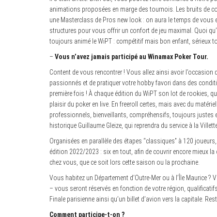
animations proposées en marge des tournois. Les bruits de co
une Masterclass de Pros new look : on aura le temps de vous 
structures pour vous offrir un confort de jeu maximal. Quoi qu’il
toujours animé le WiPT : compétitif mais bon enfant, sérieux tou
–
Vous n’avez jamais participé au Winamax Poker Tour.
Content de vous rencontrer ! Vous allez ainsi avoir l’occasion d
passionnés et de pratiquer votre hobby favori dans des condit
première fois ! À chaque édition du WiPT son lot de rookies, q
plaisir du poker en live. En freeroll certes, mais avec du matériel
professionnels, bienveillants, compréhensifs, toujours justes e
historique Guillaume Gleize, qui reprendra du service à la Villet
Organisées en parallèle des étapes “classiques” à 120 joueurs,
édition 2022/2023 : six en tout, afin de couvrir encore mieux la 
chez vous, que ce soit lors cette saison ou la prochaine.
Vous habitez un Département d’Outre-Mer ou à l’Île Maurice ? Vou
– vous seront réservés en fonction de votre région, qualificati
Finale parisienne ainsi qu’un billet d’avion vers la capitale. R
Comment participe-t-on ?