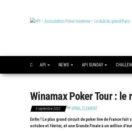
Skip
to
the
content
L
o
API
NEWS
API SUNDAY
CHALLE
Winamax Poker Tour : le r
Par
WINA_CLEMENT
9 septembre 2022
Enfin ! Le plus grand circuit de poker live de France fai
octobre et février, et une Grande Finale à un million d’eu