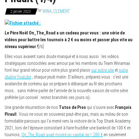
Par
WINA_CLEMENT
2 janvier 2023
Le Père Noël On_The_Road a un cadeau pour vous : une série de
vidéos pour battre les tournois à 2 € ou moins et passer plus vite au
niveau supérieur !
[/b]
Elles vous avaient sans doute manqué et à nous aussi : les vidéos
stratégiques concoctées avec amour par les membres du Team Winamax
font leur grand retour pour votre plus grand plaisir
sur notre site
et
notre
chaîne Youtube
, chaque jeudi matin. D’ailleurs, préparez-vous : c’est une
avalanche de contenu qui se prépare à débarquer au fil des prochains
mois… sans même parler de l’arrivée de la nouvelle saison de votre série
préférée (un conseil : restez branchés ces jours-ci).
Une grande résurrection de nos
Tutos de Pros
qui s’ouvre avec
François
Piraul
t. Vous ne vous en souvenez peut-être pas, mais au milieu de son
formidable parcours qui l’a mené vers la victoire de la Top Shark Academy
2021, lors de l’épreuve consistant à faire fructifier une bankroll de 100 € en
tournois,
On_The_Road avait monté un capital de 1 200 €
en seulement