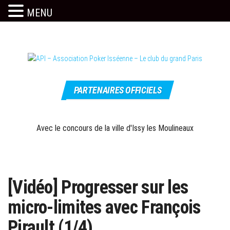
MENU
Skip
to
the
content
Le site
API –
officiel
PARTENAIRES OFFICIELS
Association
Poker
Isséenne –
Avec le concours de la ville d'Issy les Moulineaux
Le club du
grand Paris
[Vidéo] Progresser sur les
micro-limites avec François
Pirault (1/4)