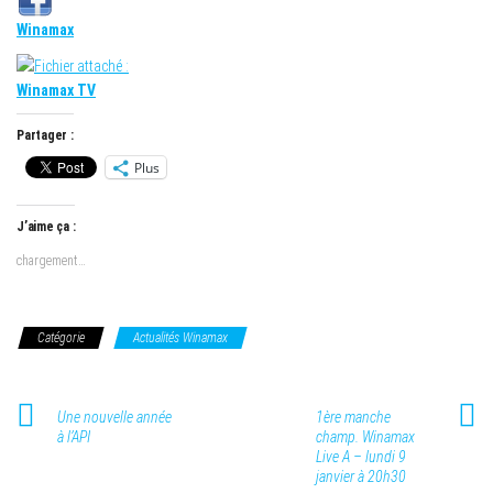
Winamax
Winamax TV
Partager :
Plus
J’aime ça :
chargement…
Catégorie
Actualités Winamax
Une nouvelle année
1ère manche
à l’API
champ. Winamax
Live A – lundi 9
janvier à 20h30