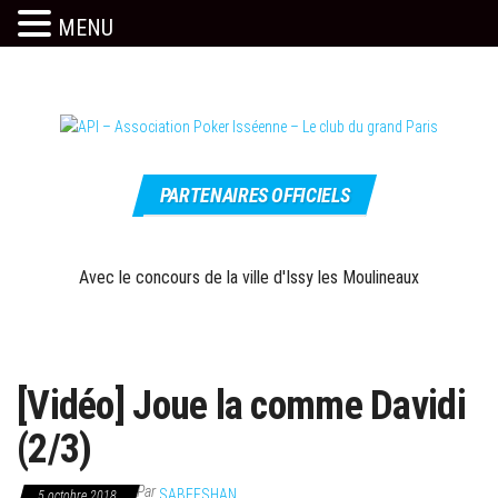
MENU
Skip
to
the
content
Le site
API –
officiel
PARTENAIRES OFFICIELS
Association
Poker
Isséenne –
Avec le concours de la ville d'Issy les Moulineaux
Le club du
grand Paris
[Vidéo] Joue la comme Davidi
(2/3)
Par
SABEESHAN
5 octobre 2018