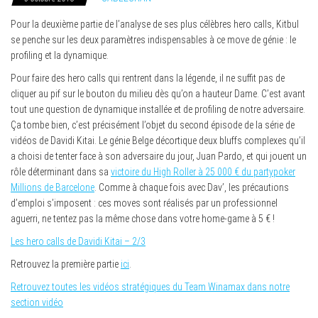
Pour la deuxième partie de l’analyse de ses plus célèbres hero calls, Kitbul
se penche sur les deux paramètres indispensables à ce move de génie : le
profiling et la dynamique.
Pour faire des hero calls qui rentrent dans la légende, il ne suffit pas de
cliquer au pif sur le bouton du milieu dès qu’on a hauteur Dame. C’est avant
tout une question de dynamique installée et de profiling de notre adversaire.
Ça tombe bien, c’est précisément l’objet du second épisode de la série de
vidéos de Davidi Kitai. Le génie Belge décortique deux bluffs complexes qu’il
a choisi de tenter face à son adversaire du jour, Juan Pardo, et qui jouent un
rôle déterminant dans sa
victoire du High Roller à 25 000 € du partypoker
Millions de Barcelone
. Comme à chaque fois avec Dav’, les précautions
d’emploi s’imposent : ces moves sont réalisés par un professionnel
aguerri, ne tentez pas la même chose dans votre home-game à 5 € !
Les hero calls de Davidi Kitai – 2/3
Retrouvez la première partie
ici
.
Retrouvez toutes les vidéos stratégiques du Team Winamax dans notre
section vidéo