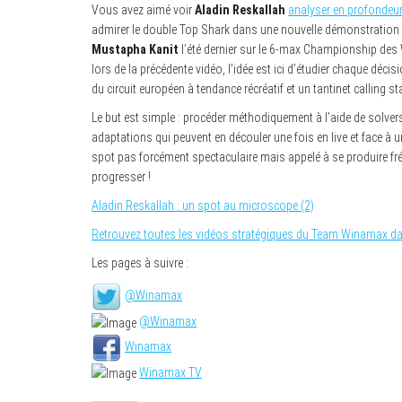
Vous avez aimé voir
Aladin Reskallah
analyser en profondeur
admirer le double Top Shark dans une nouvelle démonstration sc
Mustapha Kanit
l’été dernier sur le 6-max Championship de
lors de la précédente vidéo, l’idée est ici d’étudier chaque déci
du circuit européen à tendance récréatif et un tantinet calling st
Le but est simple : procéder méthodiquement à l’aide de solver
adaptations qui peuvent en découler une fois en live et face à
spot pas forcément spectaculaire mais appelé à se produire fré
progresser !
Aladin Reskallah : un spot au microscope (2)
Retrouvez toutes les vidéos stratégiques du Team Winamax da
Les pages à suivre :
@Winamax
@Winamax
Winamax
Winamax TV