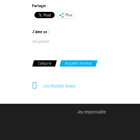
Partager :
Plus
J’aime ça :
chargement…
Catégorie
Actualités Winamax
Les résultats finaux
Jeu responsable