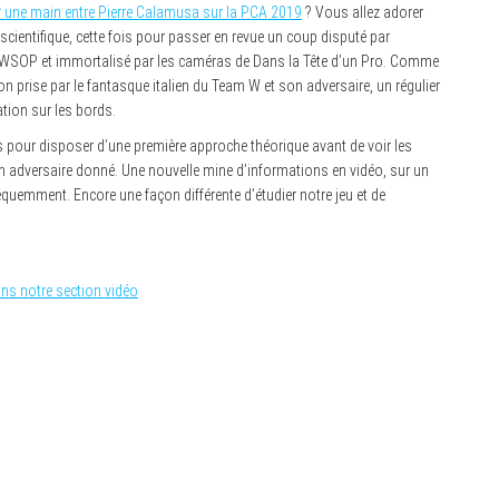
 une main entre Pierre Calamusa sur la PCA 2019
? Vous allez adorer
ientifique, cette fois pour passer en revue un coup disputé par
s WSOP et immortalisé par les caméras de Dans la Tête d’un Pro. Comme
sion prise par le fantasque italien du Team W et son adversaire, un régulier
ation sur les bords.
s pour disposer d’une première approche théorique avant de voir les
 un adversaire donné. Une nouvelle mine d’informations en vidéo, sur un
quemment. Encore une façon différente d’étudier notre jeu et de
ns notre section vidéo