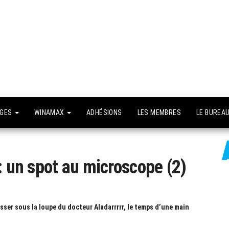
API –
e site
fficiel
Association
Poker
Isséenne –
Le club du
NGES
WINAMAX
ADHÉSIONS
LES MEMBRES
LE BUREA
grand Paris
: un spot au microscope (2)
ser sous la loupe du docteur Aladarrrrr, le temps d’une main