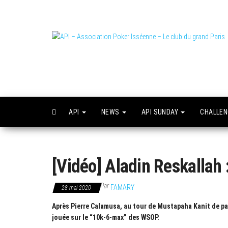
Skip
to
the
content
L
o
API
NEWS
API SUNDAY
CHALLE
[Vidéo] Aladin Reskallah 
Par
FAMARY
28 mai 2020
Après Pierre Calamusa, au tour de Mustapaha Kanit de pas
jouée sur le “10k-6-max” des WSOP.