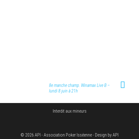
8e manche champ. Winamax Live B –
lundi 8 juin à 21h
Interdit aux mineurs
© 2026 API - Association Poker Isséenne - Design by API