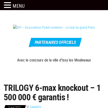
MENU
Skip
to
the
content
Le site
API –
officiel
PARTENAIRES OFFICIELS
Association
Poker
Isséenne –
Avec le concours de la ville d'Issy les Moulineaux
Le club du
grand Paris
TRILOGY 6-max knockout – 1
500 000 € garantis !
Par
FAMARY
3 mai 2022