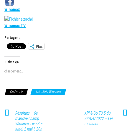
Winamax
Winamax TV
Partager :
Plus
J’aime ça :
chargement…
Catégorie
Actualités Winamax
Résultats – 6e
API & Go T3.5 du
manche champ.
28/04/2022 – Les
Winamax Live B –
résultats
lundi 2 mai à 20h