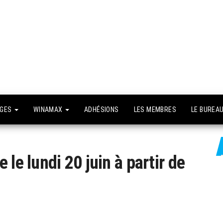
API –
e site
fficiel
Association
Poker
Isséenne –
Le club du
NGES
WINAMAX
ADHÉSIONS
LES MEMBRES
LE BUREA
grand Paris
le lundi 20 juin à partir de