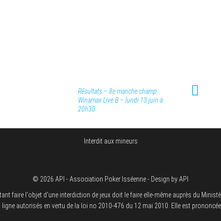
Résultats – 8e manche champ.
Winamax Live B – lundi 13 juin à
20h30
Interdit aux mineurs
© 2026 API - Association Poker Isséenne - Design by API
re l'objet d'une interdiction de jeux doit le faire elle-même auprès du Ministère d
 en ligne autorisés en vertu de la loi no 2010-476 du 12 mai 2010. Elle est prononcé