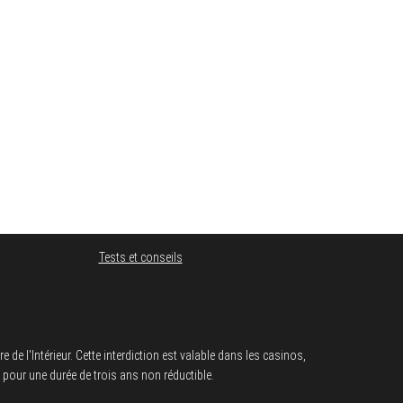
Tests et conseils
e l'Intérieur. Cette interdiction est valable dans les casinos,
e pour une durée de trois ans non réductible.