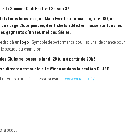
ure du
Summer Club Festival Saison 3
!
dotations boostées, un Main Event au format flight et KO, un
, une page Clubs pimpée, des tickets added en masse sur tous les
 les gagnants d’un tournoi des Séries.
e droit à un
logo
! Symbole de performance pour les uns, de chance pour
us le pseudo du champion.
 Clubs se jouera le lundi 20 juin à partir de 20h !
ra directement sur le site Winamax dans la section
CLUBS
.
it de vous rendre à l’adresse suivante :
www.winamax.fr/les-
s la page :