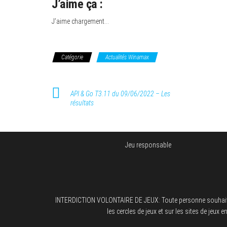
J’aime ça :
J’aime
chargement…
Catégorie
Actualités Winamax
API & Go T3.11 du 09/06/2022 – Les
résultats
Jeu responsable
INTERDICTION VOLONTAIRE DE JEUX: Toute personne souhaitant fai
les cercles de jeux et sur les sites de jeux