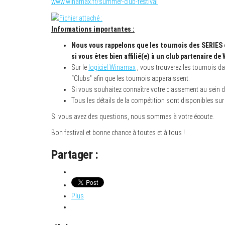
www.winamax.fr/summer-club-festival
Informations importantes :
Nous vous rappelons que les tournois des SERIES 
si vous êtes bien affilié(e) à un club partenaire de
Sur le
logiciel Winamax
, vous trouverez les tournois da
“Clubs” afin que les tournois apparaissent.
Si vous souhaitez connaître votre classement au sein d
Tous les détails de la compétition sont disponibles sur
Si vous avez des questions, nous sommes à votre écoute.
Bon festival et bonne chance à toutes et à tous !
Partager :
Plus