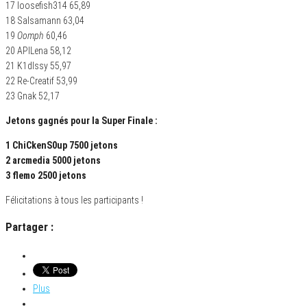
17 loosefish314 65,89
18 Salsamann 63,04
19
Oomph
60,46
20 APILena 58,12
21 K1dIssy 55,97
22 Re-Creatif 53,99
23 Gnak 52,17
Jetons gagnés pour la Super Finale :
1 ChiCkenS0up 7500 jetons
2 arcmedia 5000 jetons
3 flemo 2500 jetons
Félicitations à tous les participants !
Partager :
Plus