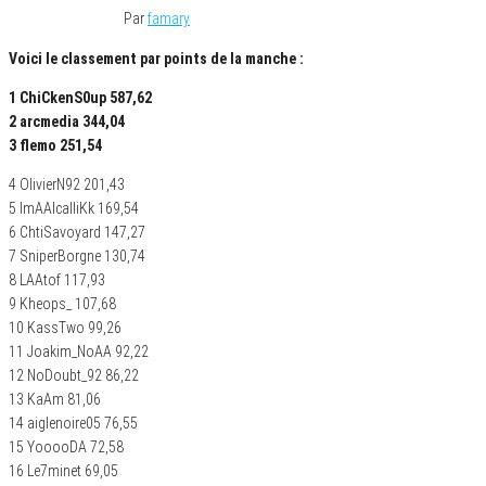
16 novembre 2021
Par
famary
Voici le classement par points de la manche :
1 ChiCkenS0up 587,62
2 arcmedia 344,04
3 flemo 251,54
4 OlivierN92 201,43
5 ImAAlcalliKk 169,54
6 ChtiSavoyard 147,27
7 SniperBorgne 130,74
8 LAAtof 117,93
9 Kheops_ 107,68
10 KassTwo 99,26
11 Joakim_NoAA 92,22
12 NoDoubt_92 86,22
13 KaAm 81,06
14 aiglenoire05 76,55
15 YooooDA 72,58
16 Le7minet 69,05