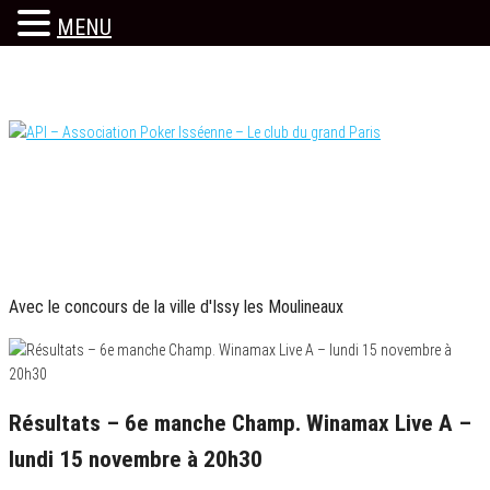
MENU
Skip
to
the
content
Le site officiel
API – Association Poker Isséenne – Le club du
PARTENAIRES OFFICIELS
grand Paris
Avec le concours de la ville d'Issy les Moulineaux
Résultats – 6e manche Champ. Winamax Live A –
lundi 15 novembre à 20h30