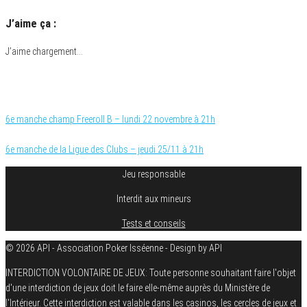
J’aime ça :
J’aime
chargement…
Catégorie
Championnat WiPT/WPO
6e manche champ Freeroll B – lundi 22 novembre à 21h
6e manche de la Ligue des Clubs – jeudi 25/11 à 21h
Jeu responsable
Interdit aux mineurs
Tests et conseils
© 2026 API - Association Poker Isséenne - Design by API
INTERDICTION VOLONTAIRE DE JEUX: Toute personne souhaitant faire l'objet
d'une interdiction de jeux doit le faire elle-même auprès du Ministère de
l'Intérieur. Cette interdiction est valable dans les casinos, les cercles de jeux et