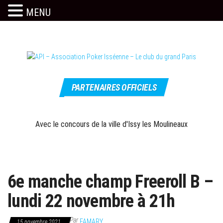
MENU
Skip
to
the
content
Le site
API –
officiel
PARTENAIRES OFFICIELS
Association
Poker
Isséenne –
Avec le concours de la ville d'Issy les Moulineaux
Le club du
grand Paris
6e manche champ Freeroll B –
lundi 22 novembre à 21h
Par
FAMARY
15 novembre 2021