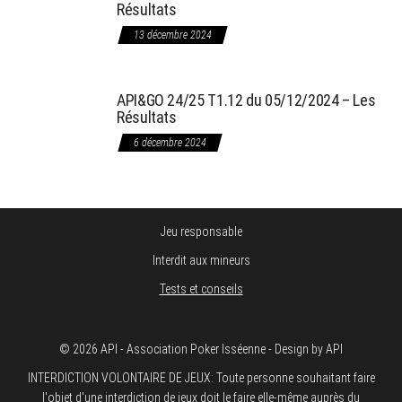
Résultats
13 décembre 2024
API&GO 24/25 T1.12 du 05/12/2024 – Les
Résultats
6 décembre 2024
Jeu responsable
Interdit aux mineurs
Tests et conseils
© 2026 API - Association Poker Isséenne - Design by API
INTERDICTION VOLONTAIRE DE JEUX: Toute personne souhaitant faire
l'objet d'une interdiction de jeux doit le faire elle-même auprès du