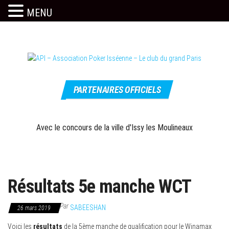
MENU
Skip
to
the
content
Le site
API –
officiel
PARTENAIRES OFFICIELS
Association
Poker
Isséenne –
Avec le concours de la ville d'Issy les Moulineaux
Le club du
grand Paris
Résultats 5e manche WCT
Par
SABEESHAN
26 mars 2019
Voici les
résultats
de la 5ème manche de qualification pour le Winamax