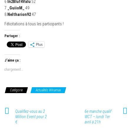
6
In2Bluf4Valu
52
7
_GuiioM_
49
8
Neltharion92
47
Félicitations à tous les participants !
Partager :
Plus
J’aime ça :
chargement…
Catégorie
Actualités Winamax
Qualifiez-vous au 2
6e manche qualif
Million Event pour 2
WCT – lundi 1er
€
avril à 21h