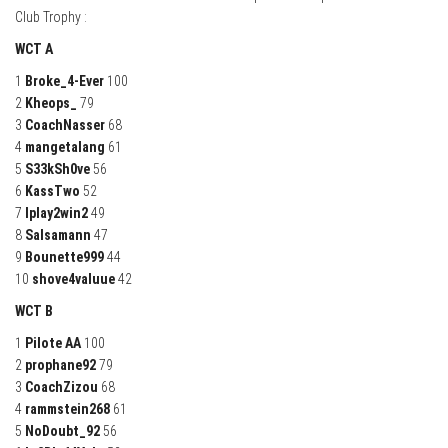
Club Trophy :
WCT A
1
Broke_4-Ever
100
2
Kheops_
79
3
CoachNasser
68
4
mangetalang
61
5
S33kSh0ve
56
6
KassTwo
52
7
Iplay2win2
49
8
Salsamann
47
9
Bounette999
44
10
shove4valuue
42
WCT B
1
Pilote AA
100
2
prophane92
79
3
CoachZizou
68
4
rammstein268
61
5
NoDoubt_92
56