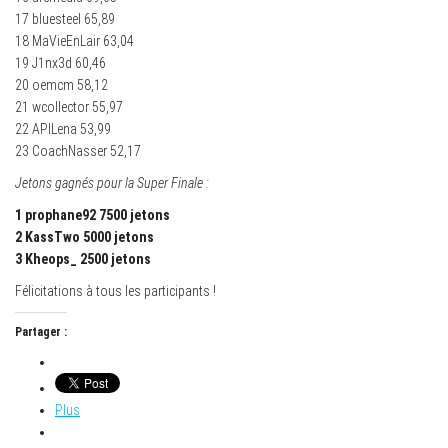
17 bluesteel 65,89
18 MaVieEnLair 63,04
19 J1nx3d 60,46
20 oemcm 58,12
21 wcollector 55,97
22 APILena 53,99
23 CoachNasser 52,17
Jetons gagnés pour la Super Finale :
1 prophane92 7500 jetons
2 KassTwo 5000 jetons
3 Kheops_ 2500 jetons
Félicitations à tous les participants !
Partager :
Plus