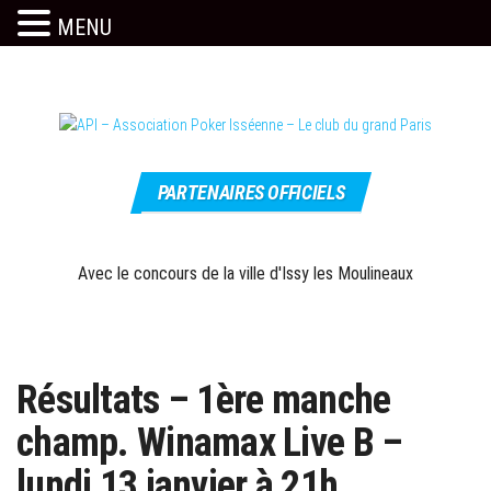
MENU
Skip
to
the
content
Le site
API –
officiel
PARTENAIRES OFFICIELS
Association
Poker
Isséenne –
Avec le concours de la ville d'Issy les Moulineaux
Le club du
grand Paris
Résultats – 1ère manche
champ. Winamax Live B –
lundi 13 janvier à 21h