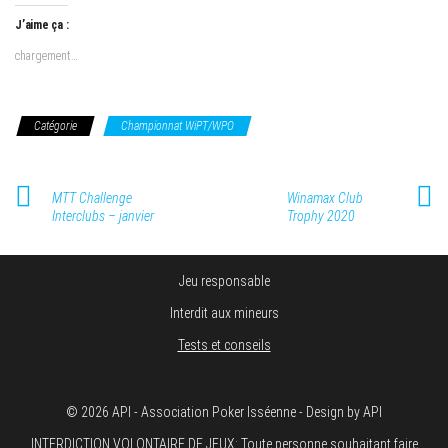
J’aime ça :
chargement…
Catégorie
Championnat WiPT/WPO
MTT Challenge
Winamax Club
Interclubs – janvier
Trophy 2020
Jeu responsable
Interdit aux mineurs
Tests et conseils
© 2026 API - Association Poker Isséenne - Design by API
INTERDICTION VOLONTAIRE DE JEUX: Toute personne souhaitant faire