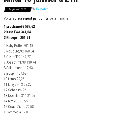
Par
FAMARY
14 janvier 2020
Voici le
classement par points
de la manche :
1 prophane92 587,62
2 KassTwo 344,04
3 Kheops_ 251,54
4 Haby Potter 201,43
5 NoDoubt_92 169,54
6 OlivierN92 147,27
7 JoaachimD30 130,74
8 Salsamann 117,93
9 jjjppplll 107,68
10 flemo 99,26
11 Iplay2win2 92,22
12 Sobab 86,22
13 loosefish314 81,06
14 remje53 76,55
15 CoachZizou 72,58
16 arcmedia 69,05