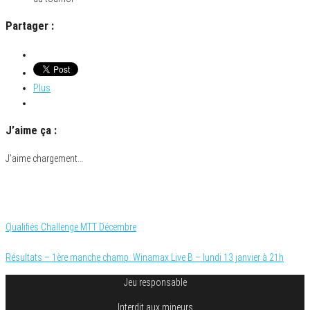
Partager :
Plus
J’aime ça :
J’aime
chargement…
Catégorie
Challenge interclubs
Qualifiés Challenge MTT Décembre
Résultats – 1ère manche champ. Winamax Live B – lundi 13 janvier à 21h
Jeu responsable
Interdit aux mineurs