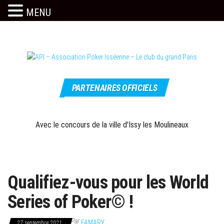
MENU
Skip
to
the
content
Le site
API –
officiel
PARTENAIRES OFFICIELS
Association
Poker
Isséenne –
Avec le concours de la ville d'Issy les Moulineaux
Le club du
grand Paris
Qualifiez-vous pour les World
Series of Poker© !
Par
FAMARY
27 septembre 2021