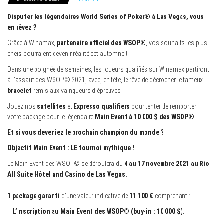
Disputer les légendaires World Series of Poker® à Las Vegas, vous
en rêvez ?
Grâce à Winamax,
partenaire officiel des WSOP®
, vos souhaits les plus
chers pourraient devenir réalité cet automne !
Dans une poignée de semaines, les joueurs qualifiés sur Winamax partiront
à l’assaut des WSOP© 2021, avec, en tête, le rêve de décrocher le fameux
bracelet
remis aux vainqueurs d’épreuves !
Jouez nos
satellites
et
Expresso qualifiers
pour tenter de remporter
votre package pour le légendaire
Main Event à 10 000 $ des WSOP®
.
Et si vous deveniez le prochain champion du monde ?
Objectif Main Event : LE tournoi mythique !
Le Main Event des WSOP© se déroulera du
4 au 17 novembre 2021 au Rio
All Suite Hôtel and Casino de Las Vegas.
1 package garanti
d’une valeur indicative de
11 100 €
comprenant :
–
L’inscription au Main Event des WSOP® (buy-in : 10 000 $).