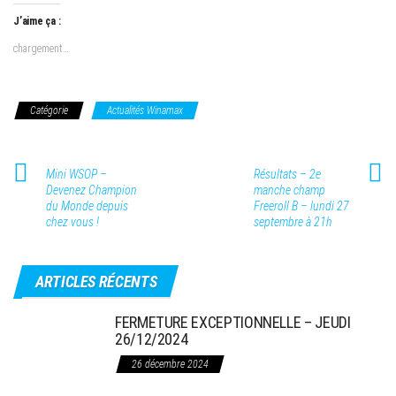
J’aime ça :
chargement…
Catégorie
Actualités Winamax
Mini WSOP –
Résultats – 2e
Devenez Champion
manche champ
du Monde depuis
Freeroll B – lundi 27
chez vous !
septembre à 21h
ARTICLES RÉCENTS
FERMETURE EXCEPTIONNELLE – JEUDI
26/12/2024
26 décembre 2024