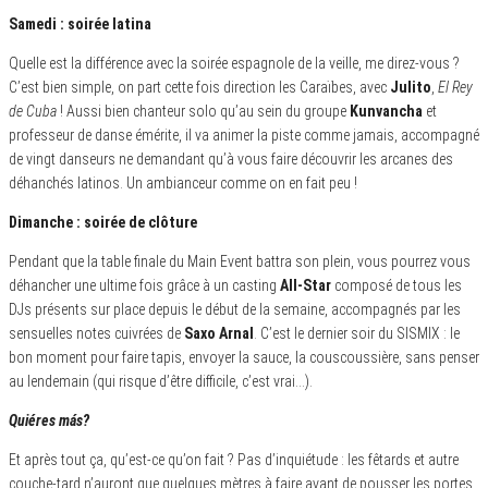
Samedi : soirée latina
Quelle est la différence avec la soirée espagnole de la veille, me direz-vous ?
C’est bien simple, on part cette fois direction les Caraïbes, avec
Julito
,
El Rey
de Cuba
! Aussi bien chanteur solo qu’au sein du groupe
Kunvancha
et
professeur de danse émérite, il va animer la piste comme jamais, accompagné
de vingt danseurs ne demandant qu’à vous faire découvrir les arcanes des
déhanchés latinos. Un ambianceur comme on en fait peu !
Dimanche : soirée de clôture
Pendant que la table finale du Main Event battra son plein, vous pourrez vous
déhancher une ultime fois grâce à un casting
All-Star
composé de tous les
DJs présents sur place depuis le début de la semaine, accompagnés par les
sensuelles notes cuivrées de
Saxo Arnal
. C’est le dernier soir du SISMIX : le
bon moment pour faire tapis, envoyer la sauce, la couscoussière, sans penser
au lendemain (qui risque d’être difficile, c’est vrai…).
Quiéres más?
Et après tout ça, qu’est-ce qu’on fait ? Pas d’inquiétude : les fêtards et autre
couche-tard n’auront que quelques mètres à faire avant de pousser les portes