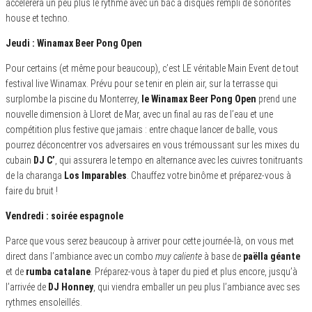
accélèrera un peu plus le rythme avec un bac à disques rempli de sonorités
house et techno.
Jeudi : Winamax Beer Pong Open
Pour certains (et même pour beaucoup), c’est LE véritable Main Event de tout
festival live Winamax. Prévu pour se tenir en plein air, sur la terrasse qui
surplombe la piscine du Monterrey,
le Winamax Beer Pong Open
prend une
nouvelle dimension à Lloret de Mar, avec un final au ras de l’eau et une
compétition plus festive que jamais : entre chaque lancer de balle, vous
pourrez déconcentrer vos adversaires en vous trémoussant sur les mixes du
cubain
DJ C’
, qui assurera le tempo en alternance avec les cuivres tonitruants
de la charanga
Los Imparables
. Chauffez votre binôme et préparez-vous à
faire du bruit !
Vendredi : soirée espagnole
Parce que vous serez beaucoup à arriver pour cette journée-là, on vous met
direct dans l’ambiance avec un combo
muy caliente
à base de
paëlla géante
et de
rumba catalane
. Préparez-vous à taper du pied et plus encore, jusqu’à
l’arrivée de
DJ Honney
, qui viendra emballer un peu plus l’ambiance avec ses
rythmes ensoleillés.