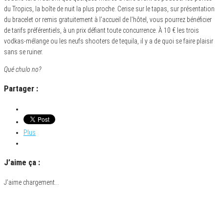
du Tropics, la boîte de nuit la plus proche. Cerise sur le tapas, sur présentation
du bracelet or remis gratuitement à l’accueil de l’hôtel, vous pourrez bénéficier
de tarifs préférentiels, à un prix défiant toute concurrence. À 10 € les trois
vodkas-mélange ou les neufs shooters de tequila, il y a de quoi se faire plaisir
sans se ruiner.
Qué chulo no?
Partager :
Plus
J’aime ça :
J’aime
chargement…
Catégorie
Actualités Winamax