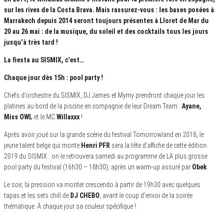
sur les rives de la Costa Brava. Mais rassurez-vous : les bases posées à
Marrakech depuis 2014 seront toujours présentes à Lloret de Mar du
20 au 26 mai : de la musique, du soleil et des cocktails tous les jours
jusqu’à très tard !
La fiesta au SISMIX, c’est…
Chaque jour dès 15h : pool party !
Chefs d’orchestre du SISMIX, DJ James et Mymy prendront chaque jour les
platines au bord de la piscine en compagnie de leur Dream Team :
Ayane,
Miss OWL
et le MC
Willaxxx
!
Après avoir joué sur la grande scène du festival Tomorrowland en 2018, le
jeune talent belge qui monte
Henri PFR
sera la tête d’affiche de cette édition
2019 du SISMIX : on le retrouvera samedi au programme de LA plus grosse
pool party du festival (16h30 – 18h30), après un warm-up assuré par
Obek
.
Le soir, la pression va monter crescendo à partir de 19h30 avec quelques
tapas et les sets chill de
DJ CHEBO
, avant le coup d’envoi de la soirée
thématique. À chaque jour sa couleur spécifique !