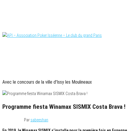
Skip
to
the
content
Le site officiel
API – Association Poker Isséenne – Le club du
PARTENAIRES OFFICIELS
grand Paris
Avec le concours de la ville d'Issy les Moulineaux
Programme fiesta Winamax SISMIX Costa Brava !
19 avril 2019
Par
sabeeshan
En 2019, le Winamax SISMIX s’installe pour la première fois en Espagne,