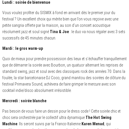
Lundi : soirée de bienvenue
Vous voulez profiter du SISMIX à fond en arrivant dès le premier jour du
festival ? Un excellent choix qui mérite bien que l’on vous reçoive avec une
petite sangria offerte par la maison, au son d’un concert acoustique
résolument jazz et soul signé
Tina & Joe
: le duo va nous régaler avec 3 sets
successifs de 45 minutes chacun.
Mardi : le gros warm-up
Quoi de mieux pour prendre possession des lieux et s’échauffer tranquillement
que de démarrer la soirée avec Bourbon, un quatuor alternant les reprises de
standard swing, jazz et soul avec des classiques rock des années 70. Dans la
foulée, la star barcelonaise DJ Coco, grand manitou des soirées de clôture du
festival Primavera Sound, achèvera de faire grimper le mercure avec son
cocktail indie/disco absolument irrésistible.
Mercredi : soirée blanche
Pas besoin de vous faire un dessin pour le dress code ! Cette soirée chic et
choc sera orchestrée par le collectif ultra dynamique
The Hot Swing
Machine
. Ils seront suivis par la Franco-Italienne
Karen Menad
, qui