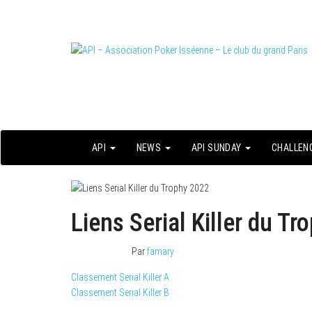
Skip
to
the
content
Le site officiel
API – Association Poker Isséenne – Le
club du grand Paris
API
NEWS
API SUNDAY
CHALLEN
Liens Serial Killer du T
20 janvier 2022
Par
famary
Classement Serial Killer A
Classement Serial Killer B