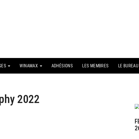
GES
WINAMAX
ADHÉSIONS
LES MEMBRES
LE BUREAU
A
rophy 2022
F
2
2