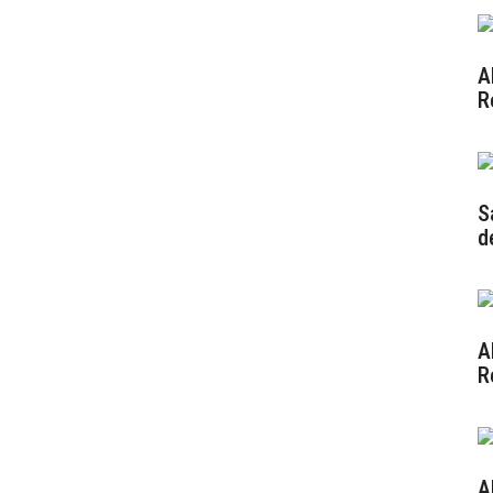
A
R
2
S
d
1
A
R
1
A