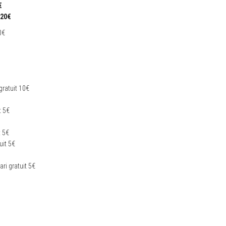
€
 20€
0€
gratuit 10€
t 5€
t 5€
uit 5€
ri gratuit 5€