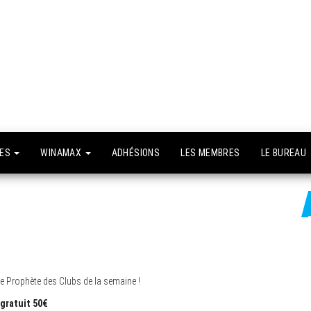
API –
e site
fficiel
Association
Poker
Isséenne –
Le club du
GES
WINAMAX
ADHÉSIONS
LES MEMBRES
LE BUREAU
grand Paris
le Prophète des Clubs de la semaine !
 gratuit 50€