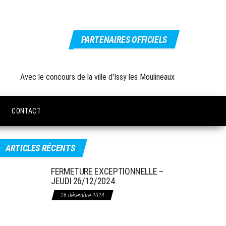
PARTENAIRES OFFICIELS
Avec le concours de la ville d'Issy les Moulineaux
CONTACT
ARTICLES RÉCENTS
FERMETURE EXCEPTIONNELLE –
JEUDI 26/12/2024
26 décembre 2024