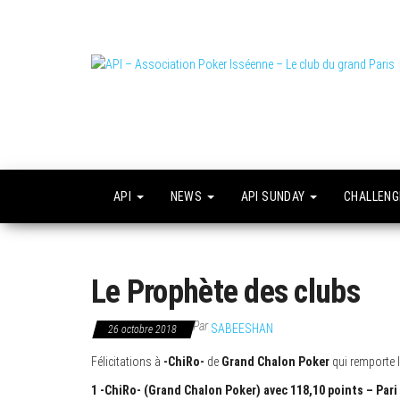
Skip
to
the
content
L
o
API
NEWS
API SUNDAY
CHALLEN
Le Prophète des clubs
Par
SABEESHAN
26 octobre 2018
Félicitations à
-ChiRo-
de
Grand Chalon Poker
qui remporte 
1 -ChiRo- (Grand Chalon Poker) avec 118,10 points – Pari