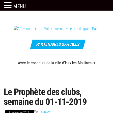
MENU
Skip
to
the
content
Le site
API –
officiel
PARTENAIRES OFFICIELS
Association
Poker
Isséenne –
Avec le concours de la ville d'Issy les Moulineaux
Le club du
grand Paris
Le Prophète des clubs,
semaine du 01-11-2019
Par
FAMARY
8 novembre 2019