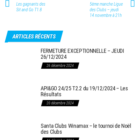
Les gagnants des
5ème manche Ligue
Sit and Go T1.8
des Clubs – jeudi
14 novembre à 21h
ARTICLES RÉCENTS
FERMETURE EXCEPTIONNELLE – JEUDI
26/12/2024
26 décembre 2024
API&GO 24/25 T2.2 du 19/12/2024 – Les
Résultats
20 décembre 2024
Santa Clubs Winamax – le tournoi de Noël
des Clubs