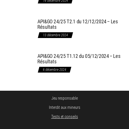
16 décembre 2024
API&GO 24/25 T2.1 du 12/12/2024 – Les
Résultats
13 décembre 2024
API&GO 24/25 T1.12 du 05/12/2024 – Les
Résultats
6 décembre 2024
Jeu responsable
Interdit aux mineurs
Tests et conseils