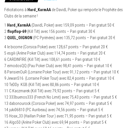
Félicitations à
Hard_KarmAA
de DavidL Poker qui remporte le Prophète des
Clubs de la semaine !
1
Hard_KarmAA
(DavidL Poker) avec 159,09 points – Pari gratuit 50 €
2
flopflop-69
(Kill Tilt) avec 156 points – Pari gratuit 30 €
3
QUEL_OIGNON
(PC Pyrénées) avec 135,72 points – Pari gratuit 20 €
4 le bicorne (Corsica Poker) avec 128,67 points – Pari gratuit 20 €
5 esgili (Arène Poker Club) avec 114,74 points – Pari gratuit 20 €
6 CARDINFIRE (Kill Tilt) avec 108,61 points – Pari gratuit 10 €
7 eimodosQQ (Pau Poker Club) avec 98,41 points – Pari gratuit 10 €
8 ParisienOuR (Lorraine Poker Tour) avec 91,12 points – Pari gratuit 10 €
9 JewanS16. (Lorraine Poker Tour) avec 82,4 points – Pari gratuit 10 €
10 TeDDy KGB (Kill Tilt) avec 80,86 points – Pari gratuit 10 €
11 C.Kaczmarek (Kill Tilt) avec 79,92 points – Pari gratuit 5 €
12 333buenos333 (French No Limit) avec 75,43 points – Pari gratuit 5 €
13 dabonourock (Corsica Poker) avec 74,97 points – Pari gratuit 5 €
14 juki06810 (PC Auribeau) avec 74,56 points – Pari gratuit 5 €
15 Hoax_33 (Haillan Poker Tour ) avec 71,95 points – Pari gratuit 5 €
16 Algo50 (Arène Poker Club) avec 69,94 points – Pari gratuit 5 €