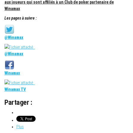
aux joueurs qui sont affiliés à un Club de poker partenaire de
Winamax
.
Les pages à suivre :
@Winamax
@Winamax
Winamax
Winamax TV
Partager :
Plus