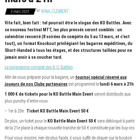
Par
WINA_CLEMENT
3 mars 2023
Vite fait, bien fait : tel pourrait être le slogan des KO Battles. Avec
ce nouveau festival MTT, les plus pressés seront comblés : un
calendrier resserré (8 soirées de compète du 5 au 13 mars, et c’est
tout), un format Knockout privilégiant les bagarres expéditives, du
Short-Handed à tous les étages, et des structures taillées pour ne
jamais avoir à se coucher tard.
Le programme complet des K.O. Battles
Afin de vous préparer pour la bagarre, un
tournoi spécial réservé aux
joueurs de nos Clubs partenaires
est programmé le
lundi 6 mars à 21h
.
1 000 € de tickets pour le KO Battle Main Event
seront distribués aux
plus punchy d’entre vous :
– 1er à 20e :
Ticket KO Battle Main Event 50 €
De plus, un ticket pour le
KO Battle Main Event 50 €
sera débloqué à partir
de la 21e place à chaque nouvelle tranche de 50 € constituée par les buy-ins.
Pour vous inscrire, rien de plus facile, il vous suffit de cliquer sur le bouton