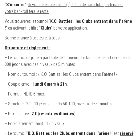
“
S’inscrire
“.
Si vous êtes bien affilié(e) à l’un de nos clubs partenaires,
votre bankroll fera le reste.
Vous trouverez le tournoi “
K.O. Battles : les Clubs entrent dans l’arène
!
” en activant le filtre “
Clubs
” de votre application.
Bonne chance à toutes et à tous !
Structure et règlement :
– Le tournoi se jouera par table de 6 joueurs. Le tapis de départ sera de 20
000 jetons avec des niveaux de 5 minutes.
– Nom du tournoi : « K.O. Battles : les Clubs entrent dans l’arène ! »
– Coup d’envoi :
lundi 6 mars à 21h
.
– Format : NLHE 6-max.
– Structure : 20 000 jetons, blinds 50-100, niveaux de 5 minutes.
– Prix d’entrée :
2 €
(
re-entries illimités
).
– Enregistrement tardif : 12 niveaux.
– Le tournoi “
K.O. Battles : les Clubs entrent dans l’arène !
” est
réservé