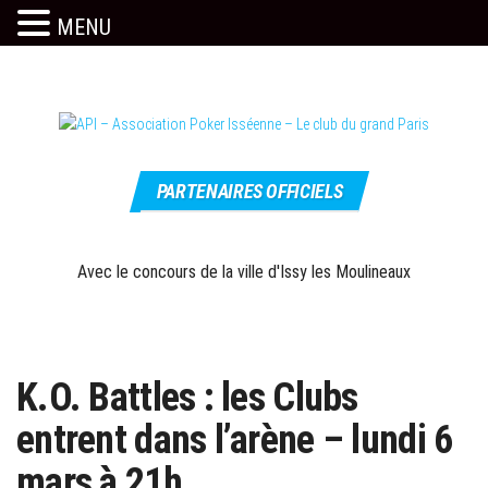
MENU
Skip
to
the
content
Le site
API –
officiel
PARTENAIRES OFFICIELS
Association
Poker
Isséenne –
Avec le concours de la ville d'Issy les Moulineaux
Le club du
grand Paris
K.O. Battles : les Clubs
entrent dans l’arène – lundi 6
mars à 21h