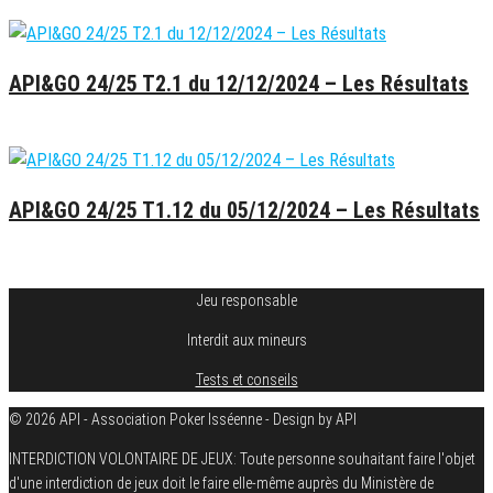
16 décembre 2024
API&GO 24/25 T2.1 du 12/12/2024 – Les Résultats
13 décembre 2024
API&GO 24/25 T1.12 du 05/12/2024 – Les Résultats
6 décembre 2024
Jeu responsable
Interdit aux mineurs
Tests et conseils
© 2026 API - Association Poker Isséenne - Design by API
INTERDICTION VOLONTAIRE DE JEUX: Toute personne souhaitant faire l'objet
d'une interdiction de jeux doit le faire elle-même auprès du Ministère de