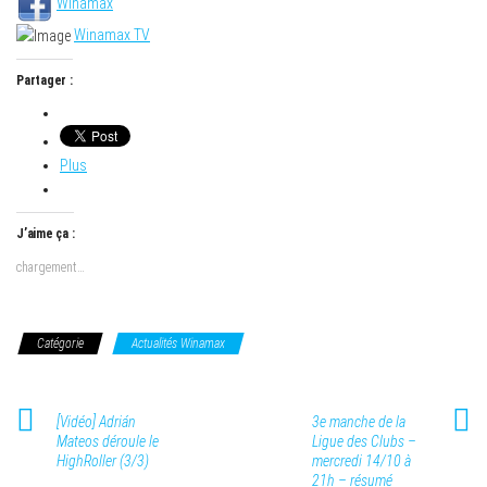
Winamax
Winamax TV
Partager :
Plus
J’aime ça :
chargement…
Catégorie
Actualités Winamax
[Vidéo] Adrián
3e manche de la
Mateos déroule le
Ligue des Clubs –
HighRoller (3/3)
mercredi 14/10 à
21h – résumé