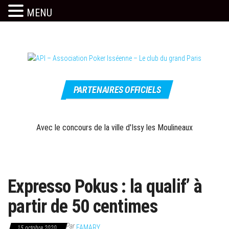
MENU
Skip
to
the
content
Le site
API –
officiel
PARTENAIRES OFFICIELS
Association
Poker
Isséenne –
Avec le concours de la ville d'Issy les Moulineaux
Le club du
grand Paris
Expresso Pokus : la qualif’ à
partir de 50 centimes
Par
FAMARY
15 octobre 2020