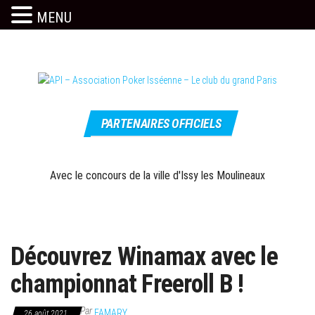
MENU
Skip
to
the
content
Le site
API –
officiel
PARTENAIRES OFFICIELS
Association
Poker
Isséenne –
Avec le concours de la ville d'Issy les Moulineaux
Le club du
grand Paris
Découvrez Winamax avec le
championnat Freeroll B !
Par
FAMARY
26 août 2021