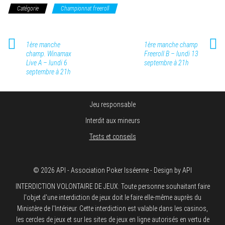
Catégorie
Championnat freeroll
1ère manche
1ère manche champ
champ. Winamax
Freeroll B – lundi 13
Live A – lundi 6
septembre à 21h
septembre à 21h
Jeu responsable
Interdit aux mineurs
Tests et conseils
© 2026 API - Association Poker Isséenne - Design by API
INTERDICTION VOLONTAIRE DE JEUX: Toute personne souhaitant faire
l'objet d'une interdiction de jeux doit le faire elle-même auprès du
Ministère de l'Intérieur. Cette interdiction est valable dans les casinos,
les cercles de jeux et sur les sites de jeux en ligne autorisés en vertu de