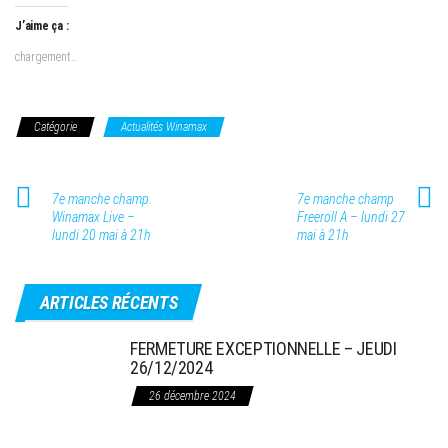
J’aime ça :
chargement…
Catégorie
Actualités Winamax
7e manche champ.
7e manche champ
Winamax Live –
Freeroll A – lundi 27
lundi 20 mai à 21h
mai à 21h
ARTICLES RÉCENTS
FERMETURE EXCEPTIONNELLE – JEUDI
26/12/2024
26 décembre 2024