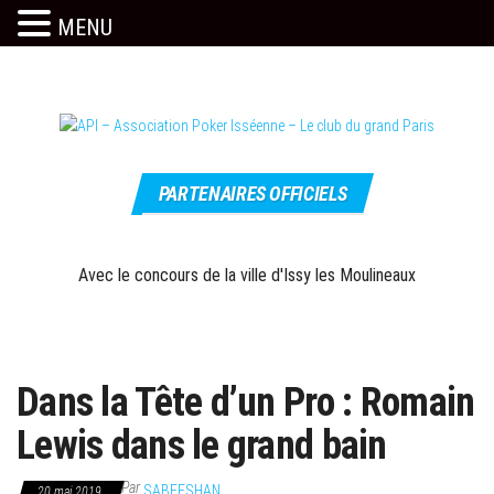
MENU
Skip
to
the
content
Le site
API –
officiel
PARTENAIRES OFFICIELS
Association
Poker
Isséenne –
Avec le concours de la ville d'Issy les Moulineaux
Le club du
grand Paris
Dans la Tête d’un Pro : Romain
Lewis dans le grand bain
Par
SABEESHAN
20 mai 2019