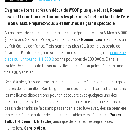
En grande forme après un début de WSOP plus que réussi, Romain
Lewis attaque l’un des tournois les plus relevés et excitants de l’été
: le 5K 6-Max. Préparez-vous à 41 minutes de grand spectacle.
Au moment de se présenter sur la ligne de départ du tournoi 6-Max à 5 000
$ des World Series of Poker, c’est peu dire que
Romain Lewis
est dans un
parfait état de confiance. Trois semaines plus tôt, à peine descendu de
l’avion, le Bordelais signait son meilleur résultat en carrière, une
deuxième
place sur un tournoi à 1 500 $
bonne pour près de 200 000 $. Dans la
foulée, Romain ajoutait trois nouvelles lignes à son palmarès, dont une
finale au Venetian.
Gonflé à bloc, frais comme un jeune premier suite à une semaine de repos
auprès de sa famille à San Diego, la jeune pousse du Team est donc dans
les meilleures dispositions pour en découdre avec quelques uns des
meilleurs joueurs de la planète. Et de fait, son entrée en matière dans ce
bassin de sharks se fait sans passer par le pédiluve avec, dès sa première
table, la présence autour de lui des redoutables et expérimentés
Parker
Talbot
et
Dominik Nitsche
, ainsi que de la terreur espagnole des
highrollers,
Sergio Aido
.