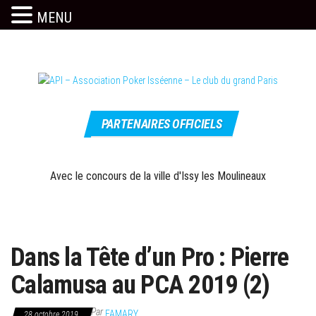
MENU
Skip
to
the
content
Le site
API –
officiel
PARTENAIRES OFFICIELS
Association
Poker
Isséenne –
Avec le concours de la ville d'Issy les Moulineaux
Le club du
grand Paris
Dans la Tête d’un Pro : Pierre
Calamusa au PCA 2019 (2)
Par
FAMARY
28 octobre 2019