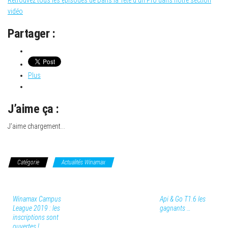
vidéo
Partager :
Plus
J’aime ça :
J’aime
chargement…
Catégorie
Actualités Winamax
Winamax Campus
Api & Go T1.6 les
League 2019 : les
gagnants …
inscriptions sont
ouvertes !