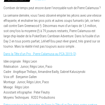
Combien de temps peut encore durer l’incroyable rush de Pierre Calamusa ?
La semaine dernière, vous l’avez observé empiler les jetons avec une vitesse
effrayante, et enchaîner les gros pots et autres coups fumants (ah, ce hero
call contre Sam Greenwood !). Désormais muni d’un tapis de 1,5 million,
soit cinq fois la moyenne (!) à 79 joueurs restants, Pierre Calamusa est
large chip-leader de la PokerStars Carribean Adventure. Dans la foulée d’un
Day 2 en tous points parfait, LeVietF0ou peut rêver grand, très grand sur ce
tournoi. Mais la réalité n’est pas toujours aussi simple…
Dans la Tête d’un Pro : Pierre Calamusa au PCA 2019 (2)
Idée originale : Régis Leon
Réalisation : Junior, Régis Léon, Paco
Cadre : Angélique Thillays, Amandine Bailly, Gabriel Kaluszynski
Voix off : Benjamin Gallen
Montage : Junior, Régis Léon, Paco
Mixage : Régis Léon
Assistant infographie : Peter Fleutry
Moyens Techniques : R2D2 Productions
Retrouvez tous les épisodes de Dans la Tête d’un Pro dans notre section