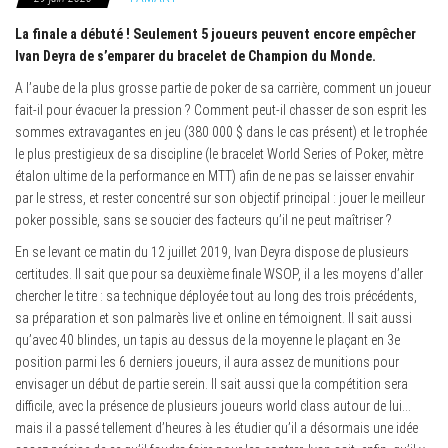
La finale a débuté ! Seulement 5 joueurs peuvent encore empêcher
Ivan Deyra de s’emparer du bracelet de Champion du Monde.
A l’aube de la plus grosse partie de poker de sa carrière, comment un joueur
fait-il pour évacuer la pression ? Comment peut-il chasser de son esprit les
sommes extravagantes en jeu (380 000 $ dans le cas présent) et le trophée
le plus prestigieux de sa discipline (le bracelet World Series of Poker, mètre
étalon ultime de la performance en MTT) afin de ne pas se laisser envahir
par le stress, et rester concentré sur son objectif principal : jouer le meilleur
poker possible, sans se soucier des facteurs qu’il ne peut maîtriser ?
En se levant ce matin du 12 juillet 2019, Ivan Deyra dispose de plusieurs
certitudes. Il sait que pour sa deuxième finale WSOP, il a les moyens d’aller
chercher le titre : sa technique déployée tout au long des trois précédents,
sa préparation et son palmarès live et online en témoignent. Il sait aussi
qu’avec 40 blindes, un tapis au dessus de la moyenne le plaçant en 3e
position parmi les 6 derniers joueurs, il aura assez de munitions pour
envisager un début de partie serein. Il sait aussi que la compétition sera
difficile, avec la présence de plusieurs joueurs world class autour de lui…
mais il a passé tellement d’heures à les étudier qu’il a désormais une idée