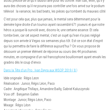
assez précise de ce qu’il faudra faire pour les contrer. Ivan sait, enfin, qu’il y
aura des choses qu’il ne pourra pas contrôler une fois arrivé sur le podium
télévisé : la variance, les bad beats, les pièces qui tombent du mauvais côté.
C’est pour cela que, plus que jamais, le mental sera déterminant pour la
dernière ligne droite d’un tournoi ayant rassemblé 671 joueurs et que notre
héros a jusque-là survolé avec, disons-le, une certaine aisance. Et cela
tombe bien, car cet aspect mental, c’est un sujet qu’Ivan n’a pas négligé
depuis son arrivée à Vegas six semaines plus tôt. Est-ce son état d’esprit
qui lui permettra de faire la différence aujourd’hui ? On vous propose de
découvrir un premier élément de réponse au cours des 44 prochaines
minutes, en compagnie d’un rail francophone bouillonnant ayant envahi les
gradins dès le coup d’envoi.
Dans la Tête d’un Pro : Ivan Deyra aux WSOP 2019 ( 8 )
Idée originale : Régis Leon
Réalisation : Junior, Régis Léon, Paco
Cadre : Angélique Thillays, Amandine Bailly, Gabriel Kaluszynski
Voix off : Benjamin Gallen
Montage : Junior, Régis Léon, Paco
Mixage : Régis Léon