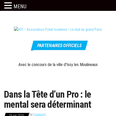
MENU
Skip
to
the
content
Le site
API –
officiel
PARTENAIRES OFFICIELS
Association
Poker
Isséenne –
Avec le concours de la ville d'Issy les Moulineaux
Le club du
grand Paris
Dans la Tête d’un Pro : le
mental sera déterminant
Par
FAMARY
29 juin 2020