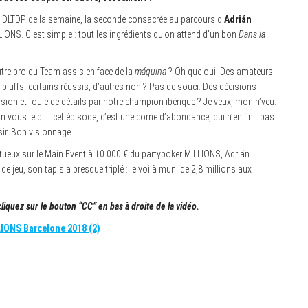
n DLTDP de la semaine, la seconde consacrée au parcours d’
Adrián
IONS. C’est simple : tout les ingrédients qu’on attend d’un bon
Dans la
utre pro du Team assis en face de la
máquina
? Oh que oui. Des amateurs
e bluffs, certains réussis, d’autres non ? Pas de souci. Des décisions
sion et foule de détails par notre champion ibérique ? Je veux, mon n’veu.
On vous le dit : cet épisode, c’est une corne d’abondance, qui n’en finit pas
sir. Bon visionnage !
ctueux sur le Main Event à 10 000 € du partypoker MILLIONS, Adrián
 jeu, son tapis a presque triplé : le voilà muni de 2,8 millions aux
cliquez sur le bouton “CC” en bas à droite de la vidéo.
LIONS Barcelone 2018 (2)