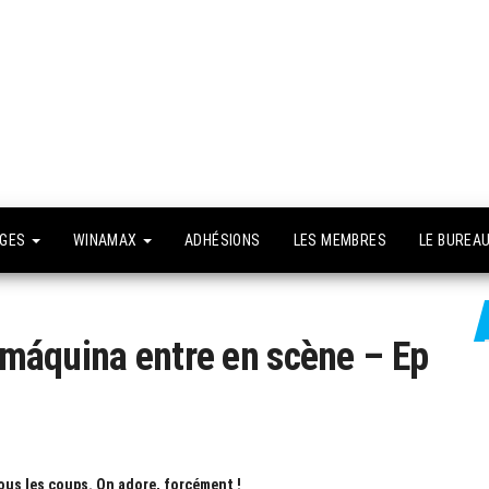
API –
e site
fficiel
Association
Poker
Isséenne –
Le club du
NGES
WINAMAX
ADHÉSIONS
LES MEMBRES
LE BUREA
grand Paris
a máquina entre en scène – Ep
tous les coups. On adore, forcément !