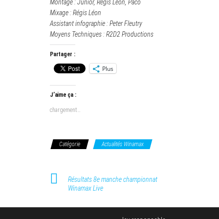
Montage : Junior, Régis Léon, Paco
Mixage : Régis Léon
Assistant infographie : Peter Fleutry
Moyens Techniques : R2D2 Productions
Partager :
Plus
J’aime ça :
chargement…
Catégorie
Actualités Winamax
Résultats 8e manche championnat
Winamax Live