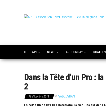
Skip
to
the
content
L
o
API
NEWS
API SUNDAY
CHALLE
Dans la Tête d’un Pro : l
2
Par
SABEESHAN
18 décembre 2018
En cette fin de Day 1B à Barcelone, la máquina est dans 