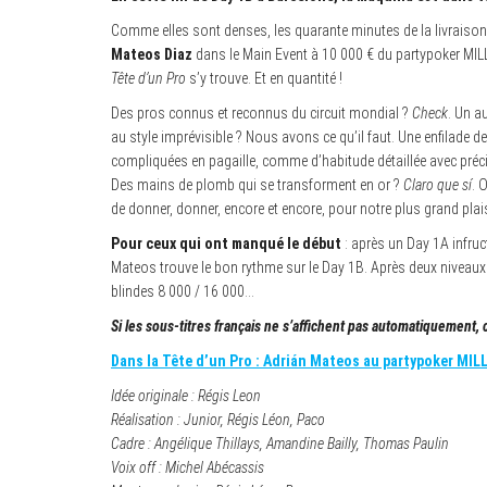
Comme elles sont denses, les quarante minutes de la livraiso
Mateos Diaz
dans le Main Event à 10 000 € du partypoker MILL
Tête d’un Pro
s’y trouve. Et en quantité !
Des pros connus et reconnus du circuit mondial ?
Check
. Un a
au style imprévisible ? Nous avons ce qu’il faut. Une enfilade d
compliquées en pagaille, comme d’habitude détaillée avec préci
Des mains de plomb qui se transforment en or ?
Claro que sí
. 
de donner, donner, encore et encore, pour notre plus grand plai
Pour ceux qui ont manqué le début
: après un Day 1A infru
Mateos trouve le bon rythme sur le Day 1B. Après deux niveaux de
blindes 8 000 / 16 000…
Si les sous-titres français ne s’affichent pas automatiquement, 
Dans la Tête d’un Pro : Adrián Mateos au partypoker MIL
Idée originale : Régis Leon
Réalisation : Junior, Régis Léon, Paco
Cadre : Angélique Thillays, Amandine Bailly, Thomas Paulin
Voix off : Michel Abécassis