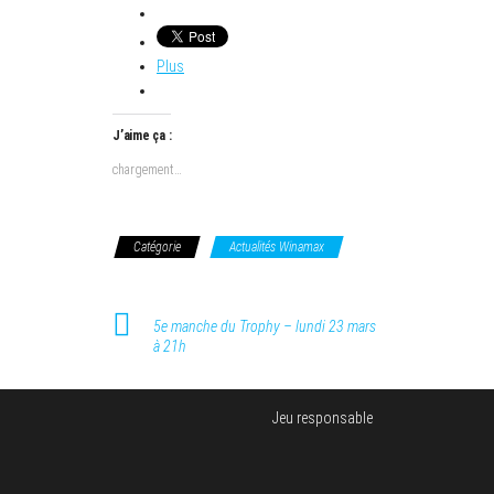
Plus
J’aime ça :
chargement…
Catégorie
Actualités Winamax
5e manche du Trophy – lundi 23 mars
à 21h
Jeu responsable