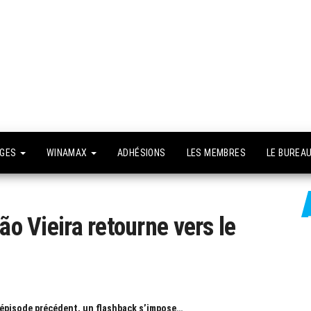
API –
e site
fficiel
Association
Poker
Isséenne –
Le club du
NGES
WINAMAX
ADHÉSIONS
LES MEMBRES
LE BUREA
grand Paris
ão Vieira retourne vers le
l’épisode précédent, un flashback s’impose…