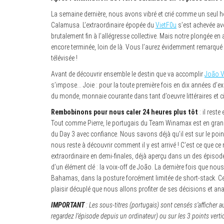
La semaine dernière, nous avons vibré et crié comme un seul h
Calamusa. L’extraordinaire épopée du
VietF0u
s’est achevée ave
brutalement fin à l’allégresse collective. Mais notre plongée e
encore terminée, loin de là. Vous l’aurez évidemment remarqué 
télévisée !
Avant de découvrir ensemble le destin que va accomplir
João V
s’impose… Joie : pour la toute première fois en dix années d’exis
du monde, monnaie courante dans tant d’oeuvre littéraires et 
Rembobinons pour nous caler 24 heures plus tôt
: il rest
Tout comme Pierre, le portugais du Team Winamax est en grande
du Day 3 avec confiance. Nous savons déjà qu’il est sur le poin
nous reste à découvrir comment il y est arrivé ! C’est ce que 
extraordinaire en demi-finales, déjà aperçu dans un des épisod
d’un élément clé : la voix-off de João. La dernière fois que nou
Bahamas, dans la posture forcément limitée de short-stack. Cet
plaisir décuplé que nous allons profiter de ses décisions et ana
IMPORTANT
: Les sous-titres (portugais) sont censés s’afficher a
regardez l’épisode depuis un ordinateur) ou sur les 3 points verti