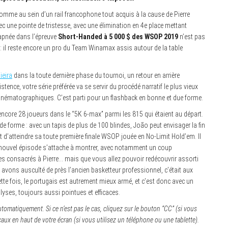
omme au sein d’un rail francophone tout acquis à la cause de Pierre
c une pointe de tristesse, avec une élimination en 4e place mettant
n apnée dans l’épreuve
Short-Handed à 5 000 $ des WSOP 2019
n’est pas
: il reste encore un pro du Team Winamax assis autour de la table
ieira
dans la toute dernière phase du tournoi, un retour en arrière
tence, votre série préférée va se servir du procédé narratif le plus vieux
cinématographiques. C’est parti pour un flashback en bonne et due forme.
e encore 28 joueurs dans le “5K 6-max” parmi les 815 qui étaient au départ.
 forme : avec un tapis de plus de 100 blindes, João peut envisager la fin
t d’atteindre sa toute première finale WSOP jouée en No-Limit Hold’em. Il
ce nouvel épisode s’attache à montrer, avec notamment un coup
es consacrés à Pierre… mais que vous allez pouvoir redécouvrir assorti
s avons ausculté de près l’ancien basketteur professionnel, c’était aux
te fois, le portugais est autrement mieux armé, et c’est donc avec un
lyses, toujours aussi pointues et efficaces.
utomatiquement. Si ce n’est pas le cas, cliquez sur le bouton “CC” (si vous
caux en haut de votre écran (si vous utilisez un téléphone ou une tablette).