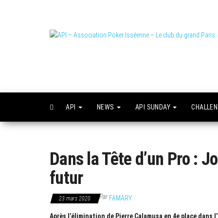
Skip
to
the
content
L
o
API
NEWS
API SUNDAY
CHALLE
Dans la Tête d’un Pro : Jo
futur
Par
FAMARY
23 mars 2020
Après l’élimination de Pierre Calamusa en 4e place dans 