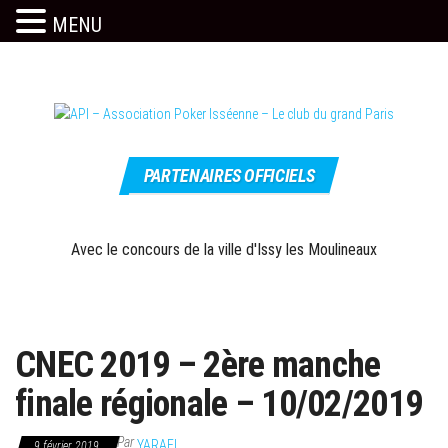
MENU
Skip
to
the
content
Le site
API –
officiel
PARTENAIRES OFFICIELS
Association
Poker
Isséenne –
Avec le concours de la ville d'Issy les Moulineaux
Le club du
grand Paris
CNEC 2019 – 2ère manche
finale régionale – 10/02/2019
Par
YARAEL
9 février 2019