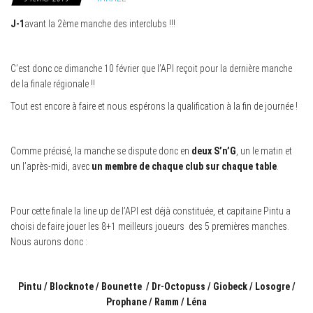
J-1
avant la 2ème manche des interclubs !!!
C’est donc ce dimanche 10 février que l’API reçoit pour la dernière manche
de la finale régionale !!
Tout est encore à faire et nous espérons la qualification à la fin de journée !
Comme précisé, la manche se dispute donc en
deux S’n’G
, un le matin et
un l’après-midi, avec
un membre de chaque club sur chaque table
.
Pour cette finale la line up de l’API est déjà constituée, et capitaine Pintu a
choisi de faire jouer les 8+1 meilleurs joueurs des 5 premières manches.
Nous aurons donc :
Pintu / Blocknote / Bounette / Dr-Octopuss / Giobeck / Losogre /
Prophane / Ramm /
Léna