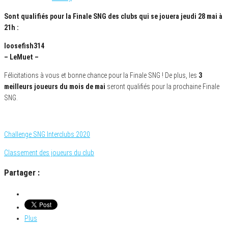
Sont qualifiés pour la Finale SNG des clubs qui se jouera jeudi 28 mai à
21h :
loosefish314
– LeMuet –
Félicitations à vous et bonne chance pour la Finale SNG ! De plus, les
3
meilleurs joueurs du mois de mai
seront qualifiés pour la prochaine Finale
SNG.
Challenge SNG Interclubs 2020
Classement des joueurs du club
Partager :
Plus