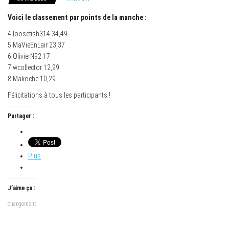
Voici le classement par points de la manche :
4 loosefish314 34,49
5 MaVieEnLair 23,37
6 OlivierN92 17
7 wcollector 12,99
8 Makoche 10,29
Félicitations à tous les participants !
Partager :
Plus
J’aime ça :
chargement…