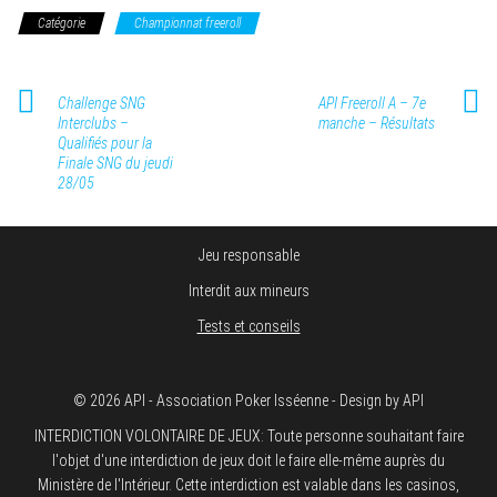
Catégorie
Championnat freeroll
Challenge SNG
API Freeroll A – 7e
Interclubs –
manche – Résultats
Qualifiés pour la
Finale SNG du jeudi
28/05
Jeu responsable
Interdit aux mineurs
Tests et conseils
© 2026 API - Association Poker Isséenne - Design by API
INTERDICTION VOLONTAIRE DE JEUX: Toute personne souhaitant faire
l'objet d'une interdiction de jeux doit le faire elle-même auprès du
Ministère de l'Intérieur. Cette interdiction est valable dans les casinos,