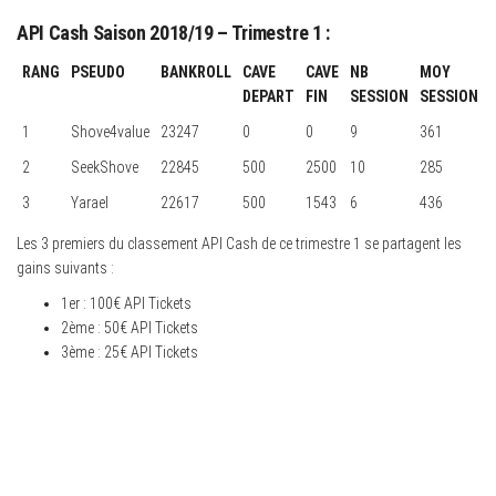
API Cash Saison 2018/19 – Trimestre 1 :
RANG
PSEUDO
BANKROLL
CAVE
CAVE
NB
MOY
DEPART
FIN
SESSION
SESSION
1
Shove4value
23247
0
0
9
361
2
SeekShove
22845
500
2500
10
285
3
Yarael
22617
500
1543
6
436
Les 3 premiers du classement API Cash de ce trimestre 1 se partagent les
gains suivants :
1er : 100€ API Tickets
2ème : 50€ API Tickets
3ème : 25€ API Tickets