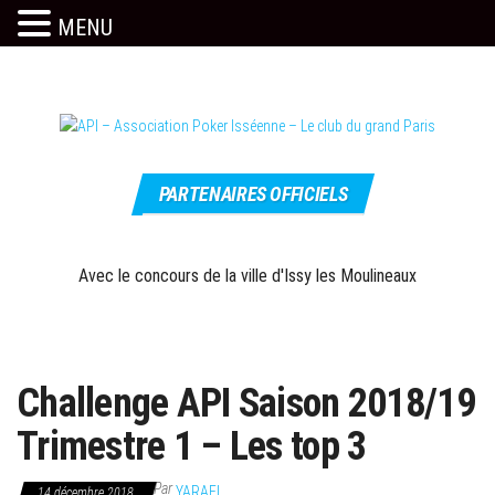
MENU
Skip
to
the
content
Le site
API –
officiel
PARTENAIRES OFFICIELS
Association
Poker
Isséenne –
Avec le concours de la ville d'Issy les Moulineaux
Le club du
grand Paris
Challenge API Saison 2018/19
Trimestre 1 – Les top 3
Par
YARAEL
14 décembre 2018