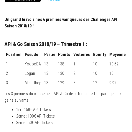
Un grand bravo à nos 6 premiers vainqueurs des Challenges API
Saison 2018/19 !
API & Go Saison 2018/19 – Trimestre 1 :
Position
Pseudo
Partie
Points
Victoires
Bounty
Moyenne
1
YooooDA
13
138
1
10
10.62
2
Logan
13
130
2
10
10
3
Michelbey
13
129
3
12
9.92
Les 3 premiers du classement API & Go de ce trimestre 1 se partagent les
gains suivants :
1er : 150€ API Tickets
2ème : 100€ API Tickets
3ème : 50€ API Tickets