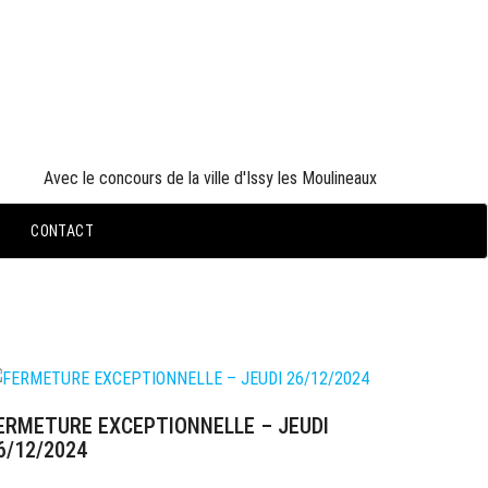
PARTENAIRES OFFICIELS
Avec le concours de la ville d'Issy les Moulineaux
CONTACT
RTICLES RÉCENTS
ERMETURE EXCEPTIONNELLE – JEUDI
6/12/2024
6 décembre 2024