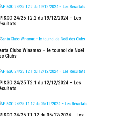
PI&GO 24/25 T2.2 du 19/12/2024 – Les
ésultats
0 décembre 2024
anta Clubs Winamax – le tournoi de Noël
es Clubs
6 décembre 2024
PI&GO 24/25 T2.1 du 12/12/2024 – Les
ésultats
3 décembre 2024
PI&GO 24/25 T1.12 du 05/12/2024 – Les