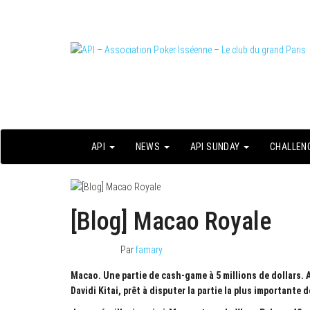
Skip
to
the
content
Le site officiel
API – Association Poker Isséenne – Le
club du grand Paris
API
NEWS
API SUNDAY
CHALLEN
[Blog] Macao Royale
20 mai 2020
Par
famary
Macao. Une partie de cash-game à 5 millions de dollars. A
Davidi Kitai, prêt à disputer la partie la plus importante d