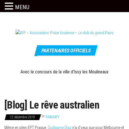
MENU
Skip
to
the
content
Le site
API –
officiel
PARTENAIRES OFFICIELS
Association
Poker
Isséenne –
Avec le concours de la ville d'Issy les Moulineaux
Le club du
grand Paris
[Blog] Le rêve australien
Par
FAMARY
12 décembre 2019
Même en plein EPT Prague,
Guillaume Diaz
n’a d’yeux que pour Melbourne et