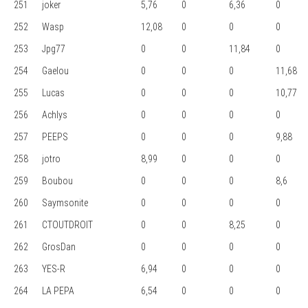
251
joker
5,76
0
6,36
0
252
Wasp
12,08
0
0
0
253
Jpg77
0
0
11,84
0
254
Gaelou
0
0
0
11,68
255
Lucas
0
0
0
10,77
256
Achlys
0
0
0
0
257
PEEPS
0
0
0
9,88
258
jotro
8,99
0
0
0
259
Boubou
0
0
0
8,6
260
Saymsonite
0
0
0
0
261
CTOUTDROIT
0
0
8,25
0
262
GrosDan
0
0
0
0
263
YES-R
6,94
0
0
0
264
LA PEPA
6,54
0
0
0