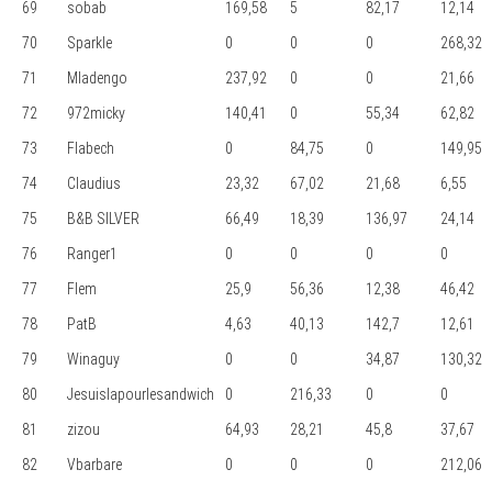
69
sobab
169,58
5
82,17
12,14
70
Sparkle
0
0
0
268,32
71
Mladengo
237,92
0
0
21,66
72
972micky
140,41
0
55,34
62,82
73
Flabech
0
84,75
0
149,95
74
Claudius
23,32
67,02
21,68
6,55
75
B&B SILVER
66,49
18,39
136,97
24,14
76
Ranger1
0
0
0
0
77
Flem
25,9
56,36
12,38
46,42
78
PatB
4,63
40,13
142,7
12,61
79
Winaguy
0
0
34,87
130,32
80
Jesuislapourlesandwich
0
216,33
0
0
81
zizou
64,93
28,21
45,8
37,67
82
Vbarbare
0
0
0
212,06