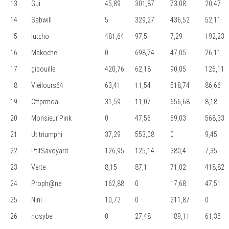
13
Gui
45,89
301,87
73,08
20,47
14
Sabwill
5
329,27
436,52
52,11
15
lutcho
481,64
97,51
7,29
192,23
16
Makoche
0
698,74
47,05
26,11
17
gibouille
420,76
62,18
90,05
126,11
18
Vieilours64
63,41
11,54
518,74
86,66
19
Cttprmoa
31,59
11,07
656,68
8,18
20
Monsieur Pink
0
47,56
69,03
568,33
21
Ut triumphi
37,29
553,08
0
9,45
22
PtitSavoyard
126,95
125,14
380,4
7,35
23
Verte
8,15
87,1
71,02
418,82
24
Proph@ne
162,88
0
17,68
47,51
25
Nini
10,72
0
211,87
0
26
nosybe
0
27,48
189,11
61,35