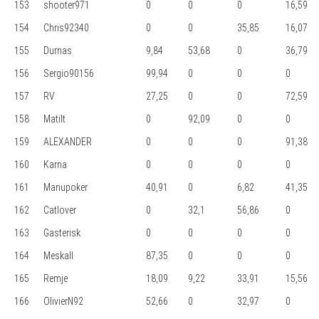
153
shooter971
0
0
0
16,59
154
Chris92340
0
0
35,85
16,07
155
Durnas
9,84
53,68
0
36,79
156
Sergio90156
99,94
0
0
0
157
RV
27,25
0
0
72,59
158
Matilt
0
92,09
0
0
159
ALEXANDER
0
0
0
91,38
160
Karna
0
0
0
0
161
Manupoker
40,91
0
6,82
41,35
162
Catlover
0
32,1
56,86
0
163
Gasterisk
0
0
0
0
164
Meskall
87,35
0
0
0
165
Remje
18,09
9,22
33,91
15,56
166
OlivierN92
52,66
0
32,97
0