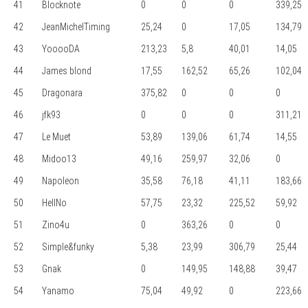
41
Blocknote
0
0
0
339,25
42
JeanMichelTiming
25,24
0
17,05
134,79
43
YooooDA
213,23
5,8
40,01
14,05
44
James blond
17,55
162,52
65,26
102,04
45
Dragonara
375,82
0
0
0
46
jfk93
0
0
0
311,21
47
Le Muet
53,89
139,06
61,74
14,55
48
Midoo13
49,16
259,97
32,06
0
49
Napoleon
35,58
76,18
41,11
183,66
50
HellNo
57,75
23,32
225,52
59,92
51
Zino4u
0
363,26
0
0
52
Simple&funky
5,38
23,99
306,79
25,44
53
Gnak
0
149,95
148,88
39,47
54
Yanamo
75,04
49,92
0
223,66