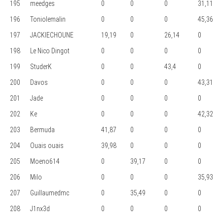
195
meedges
0
0
0
31,11
196
Toniolemalin
0
0
0
45,36
197
JACKIECHOUNE
19,19
0
26,14
0
198
Le Nico Dingot
0
0
0
0
199
StuderK
0
0
43,4
0
200
Davos
0
0
0
43,31
201
Jade
0
0
0
0
202
Ke
0
0
0
42,32
203
Bermuda
41,87
0
0
0
204
Ouais ouais
39,98
0
0
0
205
Moeno614
0
39,17
0
0
206
Milo
0
0
0
35,93
207
Guillaumedmc
0
35,49
0
0
208
J1nx3d
0
0
0
0