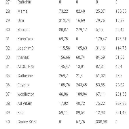
27
Raftahiti
0
0
0
0
28
Mams
73,22
82,49
25,37
168,58
29
Dim
312,74
16,69
79,76
10,32
30
kheops
80,87
279,17
5,45
96,49
31
KassTwo
69,75
0
179,47
175,81
32
JoachimD
115,56
185,63
31,16
114,76
33
thanas
156,66
68,74
84,69
31,88
34
ALGOLF75
145,47
13,01
87,31
40,4
35
Catherine
269,7
21,4
51,02
23,5
36
Egypto
105,76
243,45
53,85
28,89
37
wcollector
46,96
109,94
67,11
201,65
38
Ad Vitam
17,02
48,72
75,22
287,98
39
Fab
59,11
89,54
12,93
251,42
40
Goddy KGB
0
57,75
338,98
0