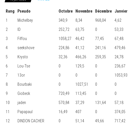
Rang
Pseudo
Octobre
Novembre
Décembre
Janvier
1
Michelbey
340,9
8,34
968,04
4,62
2
ID
252,72
63,75
0
53,33
3
Fiffou
1058,27
46,42
77,45
67,48
4
seekshove
224,86
41,12
241,16
479,46
5
Krysto
32,36
466,26
259,35
24,78
6
Lou-Tse
0
129,5
0
236,67
7
13or
0
0
0
1053,93
8
Bourbaki
0
1027,51
0
0
9
Giobeck
720,49
113,45
0
0
10
jaden
570,84
37,29
131,64
57,18
11
Papapaul
16,49
407
0
374,05
12
DINDON CACHER
0
51,14
49,66
717,42