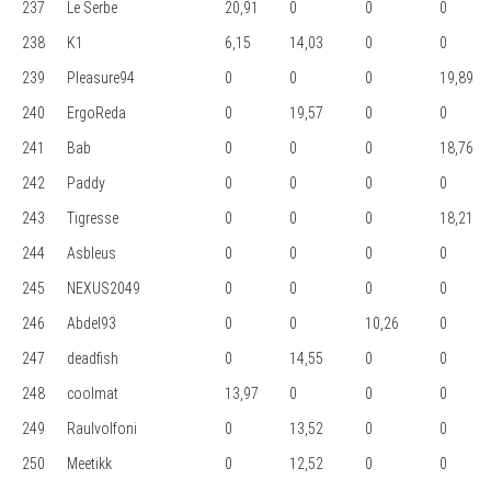
237
Le Serbe
20,91
0
0
0
238
K1
6,15
14,03
0
0
239
Pleasure94
0
0
0
19,89
240
ErgoReda
0
19,57
0
0
241
Bab
0
0
0
18,76
242
Paddy
0
0
0
0
243
Tigresse
0
0
0
18,21
244
Asbleus
0
0
0
0
245
NEXUS2049
0
0
0
0
246
Abdel93
0
0
10,26
0
247
deadfish
0
14,55
0
0
248
coolmat
13,97
0
0
0
249
Raulvolfoni
0
13,52
0
0
250
Meetikk
0
12,52
0
0