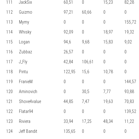
111
JackSix
60,51
0
15,23
82,28
112
Guizmo
97,21
60,66
0
0
113
Mymy
0
0
0
155,72
114
Whisky
92,09
0
18,97
19,32
115
Logan
94,6
9,68
15,83
9,02
116
Zubbaz
26,57
0
0
0
117
J_Fly
42,84
106,61
0
0
118
Pintu
122,95
15,6
10,78
0
119
FranieM
0
0
0
144,57
120
Aminovich
0
30,5
7,77
93,88
121
Shove4value
44,85
7,47
19,63
70,83
122
Flatar94
0
0
0
139,52
123
Riviera
33,94
17,25
48,34
11,22
124
Jeff Bandit
135,65
0
0
0