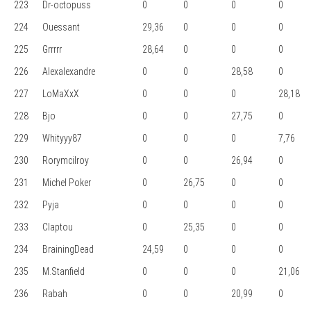
223
Dr-octopuss
0
0
0
0
224
Ouessant
29,36
0
0
0
225
Grrrrr
28,64
0
0
0
226
Alexalexandre
0
0
28,58
0
227
LoMaXxX
0
0
0
28,18
228
Bjo
0
0
27,75
0
229
Whityyy87
0
0
0
7,76
230
Rorymcilroy
0
0
26,94
0
231
Michel Poker
0
26,75
0
0
232
Pyja
0
0
0
0
233
Claptou
0
25,35
0
0
234
BrainingDead
24,59
0
0
0
235
M.Stanfield
0
0
0
21,06
236
Rabah
0
0
20,99
0