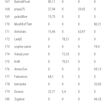
167
BatrickPruel
85,11
0
0
0
168
praxa75
27,94
0
29,42
0
169
jacks&five
19,75
0
0
0
170
MusKKeTTeer
0
0
0
80,21
171
Antistats
15,46
0
63,47
0
172
LadyE
0
78,21
0
0
173
sophie carrie
0
0
0
74,4
174
ValueLover
0
72,33
0
0
175
Kriffi
0
70,51
0
0
176
Annie-Eve
0
0
0
69,13
177
Fabuenos
68,1
0
0
0
178
bernanke
0
0
0
33,45
179
Dizaon
22,71
5,4
0
0
180
Zigalice
0
0
0
44,33