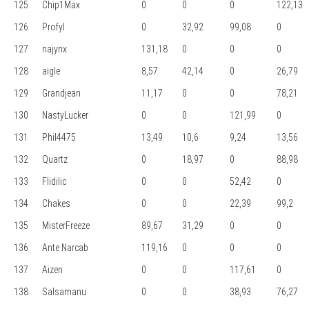
125
Chip1Max
0
0
0
122,13
126
Profyl
0
32,92
99,08
0
127
najynx
131,18
0
0
0
128
aigle
8,57
42,14
0
26,79
129
Grandjean
11,17
0
0
78,21
130
NastyLucker
0
0
121,99
0
131
Phil4475
13,49
10,6
9,24
13,56
132
Quartz
0
18,97
0
88,98
133
Flidilic
0
0
52,42
0
134
Chakes
0
0
22,39
99,2
135
MisterFreeze
89,67
31,29
0
0
136
Ante Narcab
119,16
0
0
0
137
Aizen
0
0
117,61
0
138
Salsamanu
0
0
38,93
76,27