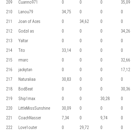
209
Cuanno971
0
0
0
35,09
210
Lanou79
34,75
0
0
0
211
Joan of Aces
0
34,62
0
0
212
Godzil as
0
0
0
34,26
213
Yaltar
0
0
0
0
214
Tito
33,14
0
0
0
215
rmarc
0
0
0
32,66
216
jackytan
0
0
0
17,12
217
Naturaliaa
30,83
0
0
0
218
BodBeat
0
0
0
30,36
219
Ship1max
0
0
30,28
0
220
LittleMissSunshine
30,09
0
0
0
221
CoachNasser
7,34
0
9,74
0
222
Love1outer
0
29,72
0
0