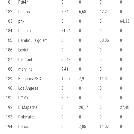
181
Feit4n
0
0
0
0
182
Cedrus
7,74
6,63
42,24
0
183
phx
0
0
0
64,33
184
Plissken
61,94
0
0
0
185
Bambou le golem
0
0
60,06
0
186
Lestat
0
0
0
0
187
Delmont
56,43
0
0
0
188
maryline
9,41
0
0
0
189
Francois PSG
15,97
7,9
11,3
0
190
Los Angeles
0
0
0
0
191
ROMY
50,3
0
0
0
192
El Mapache
0
20,17
0
27,48
193
Pokeralice
0
0
0
0
194
Danou
0
7,05
14,07
0