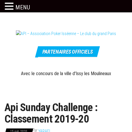
MENU
Skip
to
the
content
Le site
API –
officiel
PARTENAIRES OFFICIELS
Association
Poker
Isséenne –
Avec le concours de la ville d'Issy les Moulineaux
Le club du
grand Paris
Api Sunday Challenge :
Classement 2019-20
Par
YARAEL
15 juin 2020