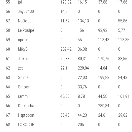
55
jpl
193,32
16,15
37,88
17,66
56
Jay02400
14,96
0
0
0
57
NoDoubt
11,62
134,13
0
55,86
58
Le Poulpe
0
156
92,92
5,77
59
ripolin
0
55
113,48
118,35
60
MikyB
289,42
36,38
0
0
61
Jinxed
20,33
80,31
170,76
38,56
62
zeb
22,1
229,04
14,64
0
63
Shirba
0
22,03
199,83
84,43
64
Smoon
0
33,76
0
0
65
ramm
48,05
8,78
44,58
161,91
66
Darktecha
0
0
280,84
0
67
Heptobon
36,43
44,23
24,6
29,62
68
LOSOGRE
0
205
0
0