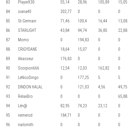
83
PlayerX30
55,14
28,96
105,89
15,05
84
siana40
202,77
0
0
0
85
St-Germain
71,46
100,4
16,44
13,08
86
STARLIGHT
43,84
94,74
36,85
22,88
87
Momo
0
194,83
0
0
88
CRIGYDANE
18,64
15,07
0
0
89
Akasseur
176,83
0
0
0
90
Scorpion666
12,54
12,03
162,82
0
91
LeNicoDingo
0
177,25
5
5
92
DINDON HALAL
0
121,03
4,56
49,75
93
RelaxBro
0
0
0
65,88
94
Lén@
82,95
74,23
23,12
0
95
nemerod
184,71
0
0
0
96
nailsmith
0
0
0
0