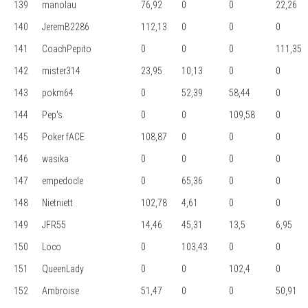
139
manolau
76,92
0
0
22,26
140
JeremB2286
112,13
0
0
0
141
CoachPepito
0
0
0
111,35
142
mister314
23,95
10,13
0
0
143
pokm64
0
52,39
58,44
0
144
Pep's
0
0
109,58
0
145
Poker fACE
108,87
0
0
0
146
wasika
0
0
0
0
147
empedocle
0
65,36
0
0
148
Nietniett
102,78
4,61
0
0
149
JFR55
14,46
45,31
13,5
6,95
150
Loco
0
103,43
0
0
151
QueenLady
0
0
102,4
0
152
Ambroise
51,47
0
0
50,91