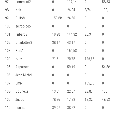
97
comment2
0
117,14
0
58,53
98
Nak
0
26,04
8,74
108,1
99
GuiioM
150,88
24,66
0
0
100
zetroolbeo
0
0
0
0
101
ferbar63
10,28
144,32
20,3
0
102
Charlotte83
38,17
43,17
0
0
103
Burb's
0
169,58
0
0
104
zzav
21,5
20,78
126,66
0
105
Aspatoch
0
59,19
0
54,58
106
Jean-Michel
0
0
0
0
107
Emix
0
0
155,56
0
108
Bounette
13,01
22,67
23,85
105
109
Jubou
78,86
17,82
18,32
48,62
110
suntse
39,07
38,22
0
0