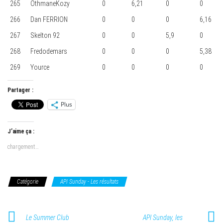
265
OthmaneKozy
0
6,21
0
0
266
Dan FERRION
0
0
0
6,16
267
Skelton 92
0
0
5,9
0
268
Fredodemars
0
0
0
5,38
269
Yource
0
0
0
0
Partager :
Plus
J’aime ça :
chargement…
Catégorie
API Sunday - Les résultats
Le Summer Club
API Sunday, les