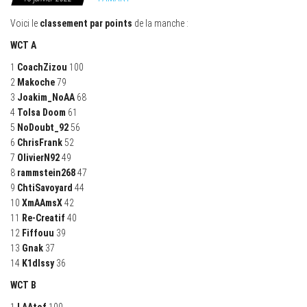
Voici le
classement par points
de la manche :
WCT A
1
CoachZizou
100
2
Makoche
79
3
Joakim_NoAA
68
4
Tolsa Doom
61
5
NoDoubt_92
56
6
ChrisFrank
52
7
OlivierN92
49
8
rammstein268
47
9
ChtiSavoyard
44
10
XmAAmsX
42
11
Re-Creatif
40
12
Fiffouu
39
13
Gnak
37
14
K1dIssy
36
WCT B
1
LAAtof
100