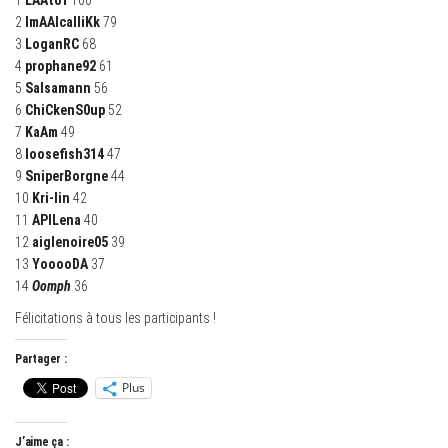
2
ImAAlcalliKk
79
3
LoganRC
68
4
prophane92
61
5
Salsamann
56
6
ChiCkenS0up
52
7
KaAm
49
8
loosefish314
47
9
SniperBorgne
44
10
Kri-lin
42
11
APILena
40
12
aiglenoire05
39
13
YooooDA
37
14
Oomph
36
Félicitations à tous les participants !
Partager :
Plus
J’aime ça :