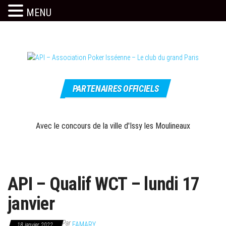
MENU
Skip
to
the
content
Le site
API –
officiel
PARTENAIRES OFFICIELS
Association
Poker
Isséenne –
Avec le concours de la ville d'Issy les Moulineaux
Le club du
grand Paris
API – Qualif WCT – lundi 17
janvier
Par
FAMARY
18 janvier 2022