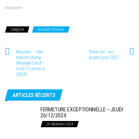
chargement…
Catégorie
Actualités Winamax
Résultats – 1ère
Poker live : nos
manche champ.
projets pour 2022
Winamax Live B –
lundi 17 janvier à
20h30
ARTICLES RÉCENTS
FERMETURE EXCEPTIONNELLE – JEUDI
26/12/2024
26 décembre 2024