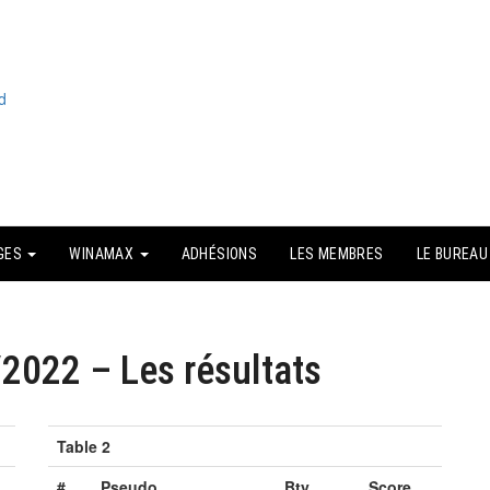
GES
WINAMAX
ADHÉSIONS
LES MEMBRES
LE BUREAU
I
2022 – Les résultats
G
Table 2
#
Pseudo
Bty
Score