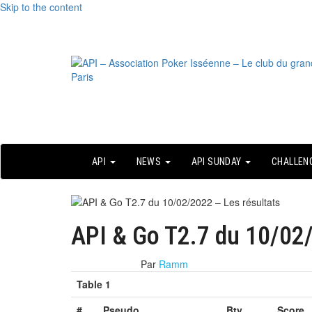
Skip to the content
Le site officiel
API – Association Poker Isséenne – Le
club du grand Paris
API
NEWS
API SUNDAY
CHALLEN
API & Go T2.7 du 10/02/
13 février 2022
Par
Ramm
Table 1
#
Pseudo
Bty
Score