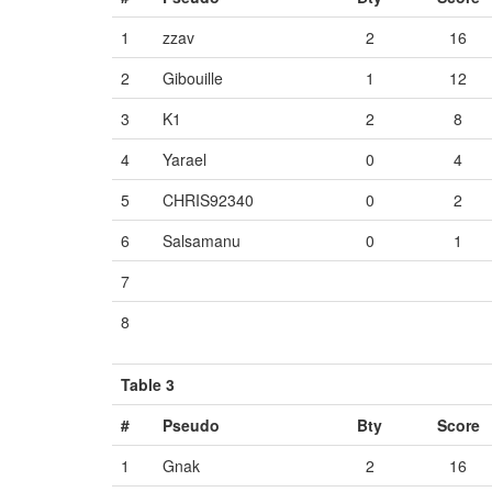
1
zzav
2
16
2
Gibouille
1
12
3
K1
2
8
4
Yarael
0
4
5
CHRIS92340
0
2
6
Salsamanu
0
1
7
Vide
Vide
Vide
8
Vide
Vide
Vide
Table 3
#
Pseudo
Bty
Score
1
Gnak
2
16