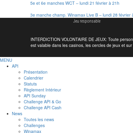
5e et 6e manches WCT – lundi 21 février à 21h
3e manche champ. Winamax Live B – lundi 28 février
Jeu responsable
INTERDICTION VOLONTAIRE DE JEUX: Toute personne souha
est valable dans les casinos, les cercles de jeux et su
MENU
API
Présentation
Calendrier
Statuts
Règlement Intérieur
API Sunday
Challenge API & Go
Challenge API Cash
News
Toutes les news
Challenges
Winamax