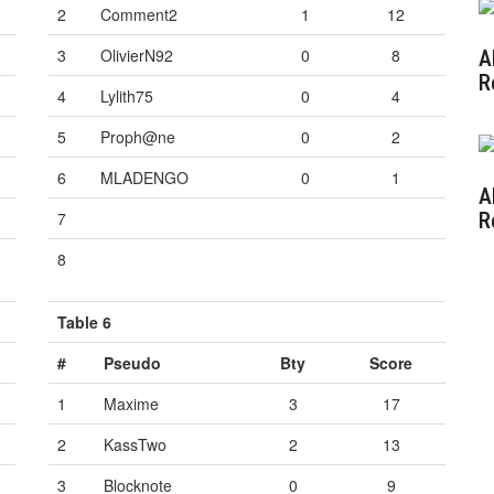
2
Comment2
1
12
3
OlivierN92
0
8
A
R
4
Lylith75
0
4
1
5
Proph@ne
0
2
6
MLADENGO
0
1
A
7
Vide
Vide
Vide
R
6
8
Vide
Vide
Vide
Table 6
#
Pseudo
Bty
Score
1
Maxime
3
17
2
KassTwo
2
13
3
Blocknote
0
9