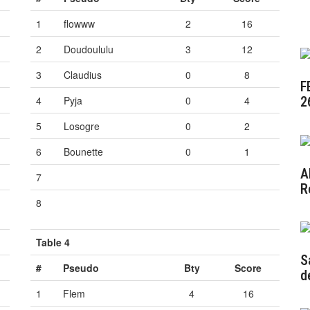
A
1
flowww
2
16
2
Doudoululu
3
12
3
Claudius
0
8
F
2
4
Pyja
0
4
2
5
Losogre
0
2
6
Bounette
0
1
A
7
Vide
Vide
Vide
R
8
Vide
Vide
Vide
2
Table 4
S
#
Pseudo
Bty
Score
d
1
Flem
4
16
1