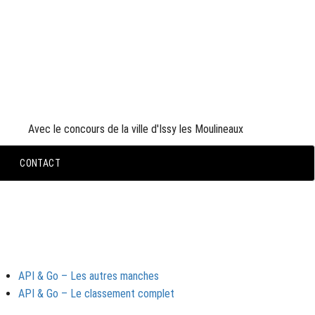
PARTENAIRES OFFICIELS
Avec le concours de la ville d'Issy les Moulineaux
CONTACT
NFOS COMPLÉMENTAIRES API &
O
API & Go – Les autres manches
API & Go – Le classement complet