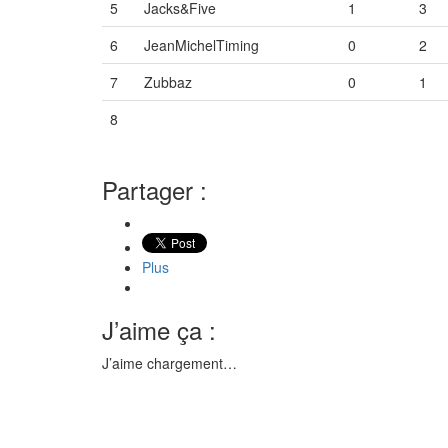
5
Jacks&Five
1
3
6
JeanMichelTiming
0
2
7
Zubbaz
0
1
8
Vide
Vide
Vide
Partager :
Plus
J’aime ça :
J’aime
chargement…
Catégorie
API & Go