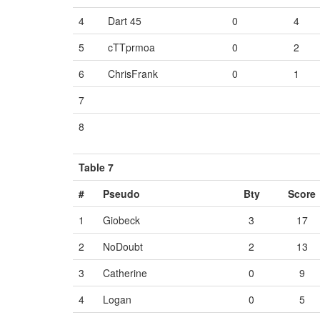
4
Dart 45
0
4
5
cTTprmoa
0
2
6
ChrisFrank
0
1
7
Vide
Vide
Vide
8
Vide
Vide
Vide
Table 7
#
Pseudo
Bty
Score
1
Giobeck
3
17
2
NoDoubt
2
13
3
Catherine
0
9
4
Logan
0
5