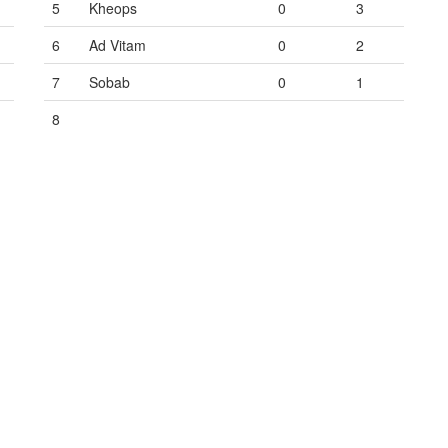
5
Kheops
0
3
6
Ad Vitam
0
2
7
Sobab
0
1
8
Vide
Vide
Vide