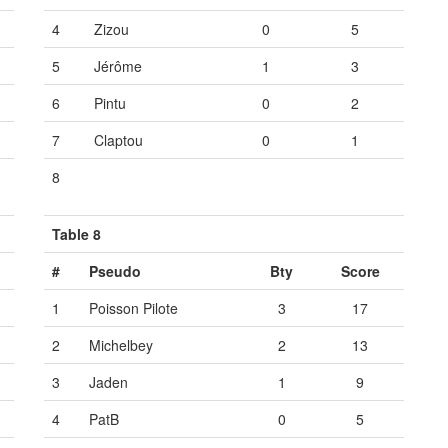
4
Zizou
0
5
5
Jérôme
1
3
6
Pintu
0
2
7
Claptou
0
1
8
Vide
Vide
Vide
Table 8
#
Pseudo
Bty
Score
1
Poisson Pilote
3
17
2
Michelbey
2
13
3
Jaden
1
9
4
PatB
0
5