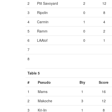
2
Ptit Savoyard
2
12
3
Ripolin
0
8
4
Carmin
1
4
5
Ramm
0
2
6
LAAtof
0
1
7
Vide
Vide
Vide
8
Vide
Vide
Vide
Table 5
#
Pseudo
Bty
Score
1
Mams
1
16
2
Makoche
3
12
3
Kri-lin
1
8